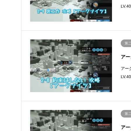
LV
第
アー
アー
LV
第
アー