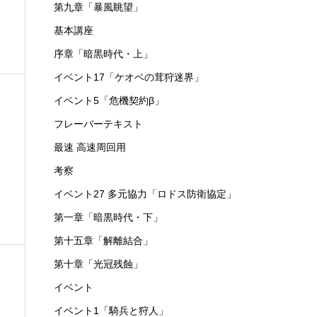
第九章「暴風眺望」
基本講座
序章「暗黒時代・上」
イベント17「ケオベの茸狩迷界」
イベント5「危機契約β」
フレーバーテキスト
最速 高速周回用
：
考察
イベント27 多元協力「ロドス防衛協定」
第一章「暗黒時代・下」
第十五章「解離結合」
第十章「光冠残蝕」
イベント
イベント1「騎兵と狩人」