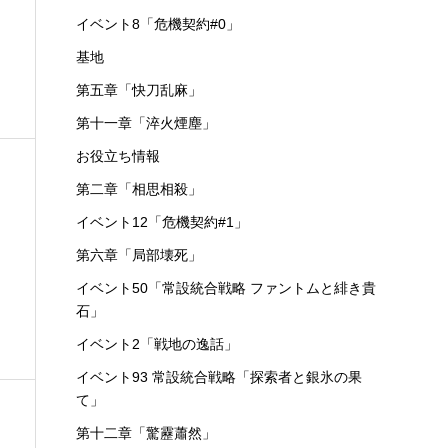
イベント8「危機契約#0」
基地
第五章「快刀乱麻」
第十一章「淬火煙塵」
お役立ち情報
第二章「相思相殺」
イベント12「危機契約#1」
第六章「局部壊死」
イベント50「常設統合戦略 ファントムと緋き貴
石」
イベント2「戦地の逸話」
イベント93 常設統合戦略「探索者と銀氷の果
て」
第十二章「驚靂蕭然」