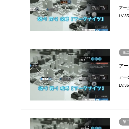
アー
LV
第
アー
アー
LV
第