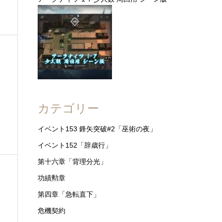
カテゴリー
イベント153 鋒矢突破#2「巫術の夜」
イベント152「辞歳行」
第十六章「背理分光」
功績勲章
第四章「急転直下」
危機契約