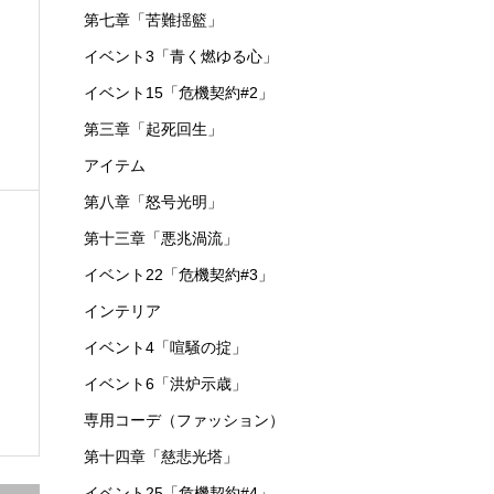
第七章「苦難揺籃」
イベント3「青く燃ゆる心」
イベント15「危機契約#2」
第三章「起死回生」
アイテム
第八章「怒号光明」
第十三章「悪兆渦流」
イベント22「危機契約#3」
インテリア
イベント4「喧騒の掟」
イベント6「洪炉示歳」
専用コーデ（ファッション）
第十四章「慈悲光塔」
イベント25「危機契約#4」