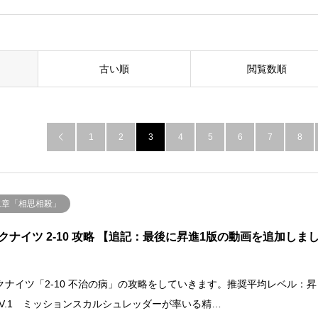
古い順
閲覧数順
1
2
3
4
5
6
7
8

二章「相思相殺」
クナイツ 2-10 攻略 【追記：最後に昇進1版の動画を追加しま
クナイツ「2-10 不治の病」の攻略をしていきます。推奨平均レベル：昇
 LV.1 ミッションスカルシュレッダーが率いる精…