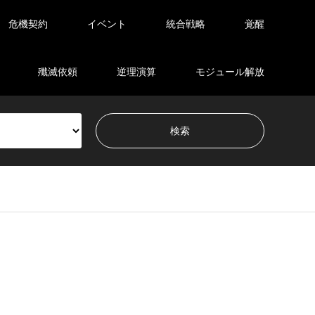
危機契約
イベント
統合戦略
覚醒
殲滅依頼
逆理演算
モジュール解放