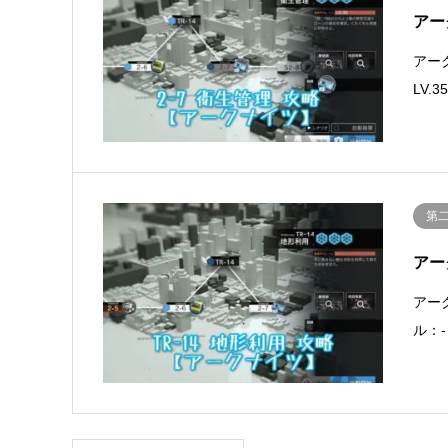
アー
アー
LV
第
アー
アー
ル：