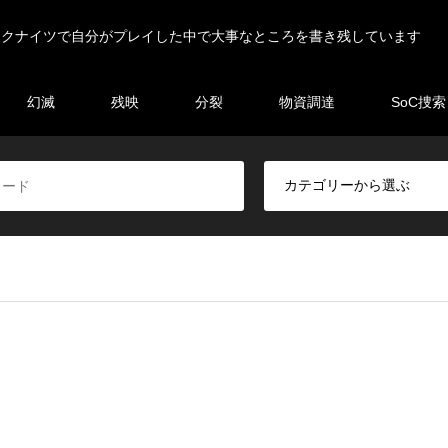
ークナイツで自分がプレイした中で大事なところを書き残しています
幻滅
残映
分裂
物資調達
SoC捜索