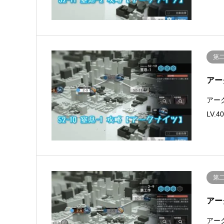
第
アー
アー
LV
第
アー
アー