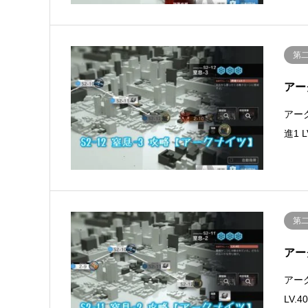
第
アー
アー
進1
第
アー
アー
LV