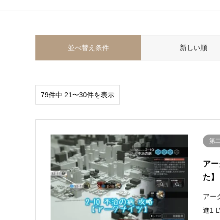
並べ替え条件
新しい順
79件中 21〜30件を表示
第
アー
た】
アー
進1