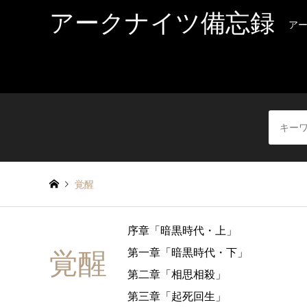
アークナイツ備忘録
ア
覚醒
序章「暗黒時代・上」
第一章「暗黒時代・下」
覚醒
第二章「相思相殺」
第三章「起死回生」