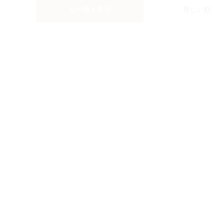
並べ替え条件
新しい順
イ
試験
17
アー
をし
イ