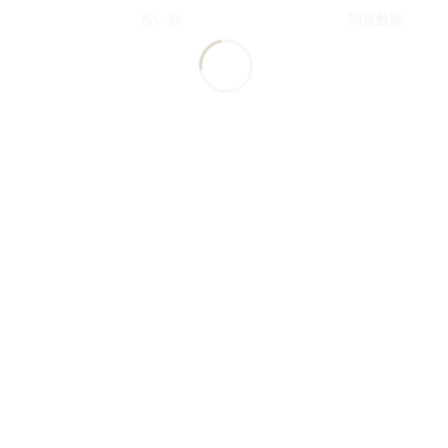
古い順
閲覧数順
ベント86「尖滅試験作戦」
区画 クルビア「実験基地・封鎖エリア」 高レア攻略 【簡単7
手、ほ…
クナイツ「試験区画 クルビア「実験基地・封鎖エリア」」の高レア攻略
ていきます。推奨平均レベル：- ミッション処…
ベント86「尖滅試験作戦」