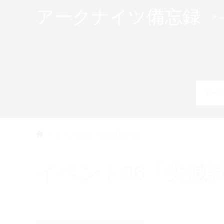
アークナイツ備忘録
ア
イベント86「尖滅試験作戦」
イベント86「尖滅