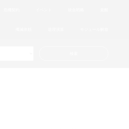
危機契約
イベント
統合戦略
覚醒
殲滅依頼
逆理演算
モジュール解放