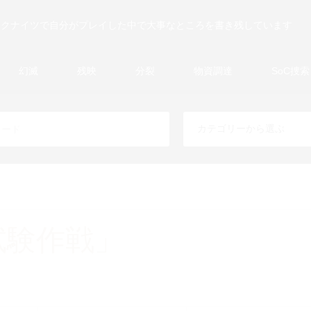
ークナイツで自分がプレイした中で大事なところを書き残しています
幻滅
残映
分裂
物資調達
SoC捜索
試験作戦」