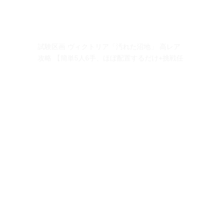
試験区画 ヴィクトリア「汚れた沼地」 高レア
攻略 【簡単5人6手、ほぼ配置するだけ+挑戦任
務】
試験区画 ボリバル「改修中のビーチ」 高レア
攻略 【簡単3人3手、配置するだけ+挑戦任務】