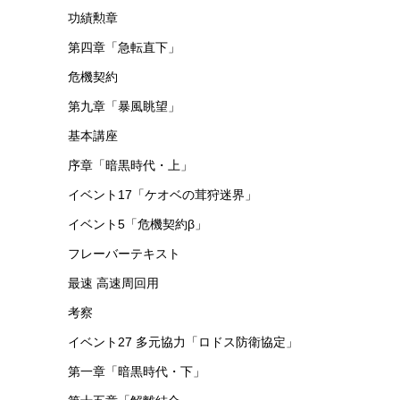
功績勲章
第四章「急転直下」
危機契約
第九章「暴風眺望」
基本講座
序章「暗黒時代・上」
イベント17「ケオベの茸狩迷界」
イベント5「危機契約β」
フレーバーテキスト
最速 高速周回用
考察
イベント27 多元協力「ロドス防衛協定」
第一章「暗黒時代・下」