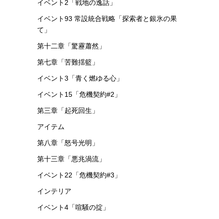
イベント2「戦地の逸話」
イベント93 常設統合戦略「探索者と銀氷の果
て」
第十二章「驚靂蕭然」
第七章「苦難揺籃」
イベント3「青く燃ゆる心」
イベント15「危機契約#2」
第三章「起死回生」
アイテム
第八章「怒号光明」
第十三章「悪兆渦流」
イベント22「危機契約#3」
インテリア
イベント4「喧騒の掟」