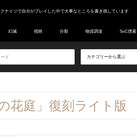
ークナイツで自分がプレイした中で大事なところを書き残しています
幻滅
残映
分裂
物資調達
SoC捜索
想の花庭」復刻ライト版