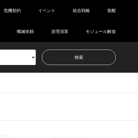
危機契約
イベント
統合戦略
覚醒
殲滅依頼
逆理演算
モジュール解放