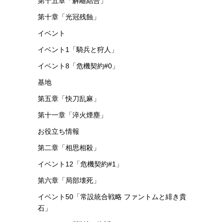
第十五章「解離結合」
第十章「光冠残蝕」
イベント
イベント1「騎兵と狩人」
イベント8「危機契約#0」
基地
第五章「快刀乱麻」
第十一章「淬火煙塵」
お役立ち情報
第二章「相思相殺」
イベント12「危機契約#1」
第六章「局部壊死」
イベント50「常設統合戦略 ファントムと緋き貴
石」