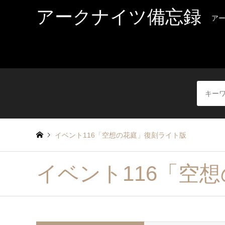
アークナイツ備忘録
ア
イベント116「空想の花庭」復刻ライト版
イベント116「空