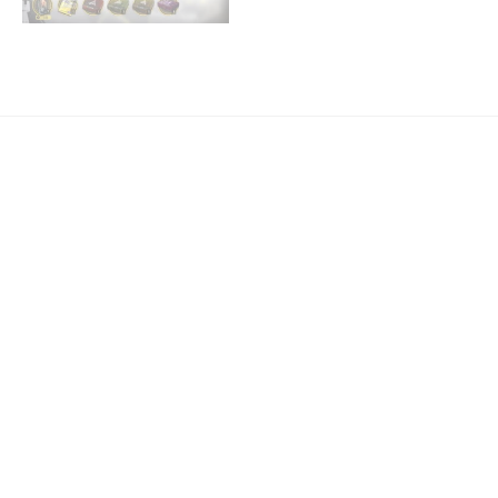
功績勲章
夕景に影ありて 勲章シリーズ
イベント66「夕景に影ありて」
アークナイツ AW-S-2 攻略
【簡単8手】