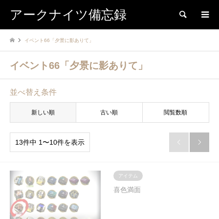
アークナイツ備忘録
検索
イベント66「夕景に影ありて」
イベント66「夕景に影ありて」
並べ替え条件
新しい順
古い順
閲覧数順
13件中 1〜10件を表示


アイテム
喜色満面