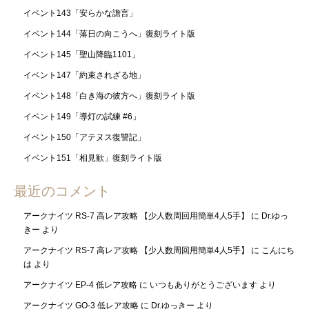
イベント143「安らかな譫言」
イベント144「落日の向こうへ」復刻ライト版
イベント145「聖山降臨1101」
イベント147「約束されざる地」
イベント148「白き海の彼方へ」復刻ライト版
イベント149「導灯の試練 #6」
イベント150「アテヌス復讐記」
イベント151「相見歓」復刻ライト版
最近のコメント
アークナイツ RS-7 高レア攻略 【少人数周回用簡単4人5手】
に
Dr.ゆっ
きー
より
アークナイツ RS-7 高レア攻略 【少人数周回用簡単4人5手】
に
こんにち
は
より
アークナイツ EP-4 低レア攻略
に
いつもありがとうございます
より
アークナイツ GO-3 低レア攻略
に
Dr.ゆっきー
より