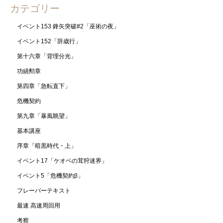
カテゴリー
イベント153 鋒矢突破#2「巫術の夜」
イベント152「辞歳行」
第十六章「背理分光」
功績勲章
第四章「急転直下」
危機契約
第九章「暴風眺望」
基本講座
序章「暗黒時代・上」
イベント17「ケオベの茸狩迷界」
イベント5「危機契約β」
フレーバーテキスト
最速 高速周回用
考察