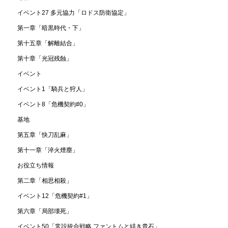
イベント27 多元協力「ロドス防衛協定」
第一章「暗黒時代・下」
第十五章「解離結合」
第十章「光冠残蝕」
イベント
イベント1「騎兵と狩人」
イベント8「危機契約#0」
基地
第五章「快刀乱麻」
第十一章「淬火煙塵」
お役立ち情報
第二章「相思相殺」
イベント12「危機契約#1」
第六章「局部壊死」
イベント50「常設統合戦略 ファントムと緋き貴石」