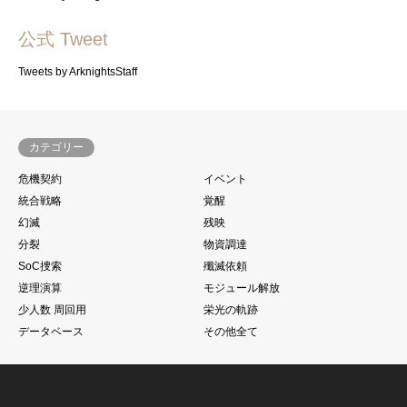
公式 Tweet
Tweets by ArknightsStaff
カテゴリー
危機契約
イベント
統合戦略
覚醒
幻滅
残映
分裂
物資調達
SoC捜索
殲滅依頼
逆理演算
モジュール解放
少人数 周回用
栄光の軌跡
データベース
その他全て