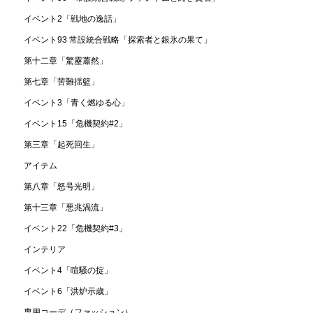
イベント2「戦地の逸話」
イベント93 常設統合戦略「探索者と銀氷の果て」
第十二章「驚靂蕭然」
第七章「苦難揺籃」
イベント3「青く燃ゆる心」
イベント15「危機契約#2」
第三章「起死回生」
アイテム
第八章「怒号光明」
第十三章「悪兆渦流」
イベント22「危機契約#3」
インテリア
イベント4「喧騒の掟」
イベント6「洪炉示歳」
専用コーデ（ファッション）