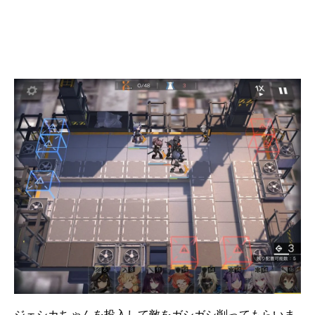
ジェシカちゃんを投入して敵をガシガシ削ってもらいま