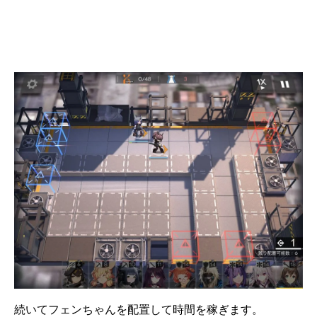
続いてフェンちゃんを配置して時間を稼ぎます。