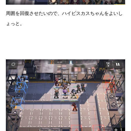
周囲を回復させたいので、ハイビスカスちゃんをよいし
ょっと。