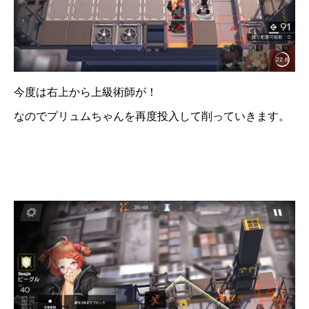
今度は右上から上級術師が！
なのでプリュムちゃんを再度投入して削っていきます。