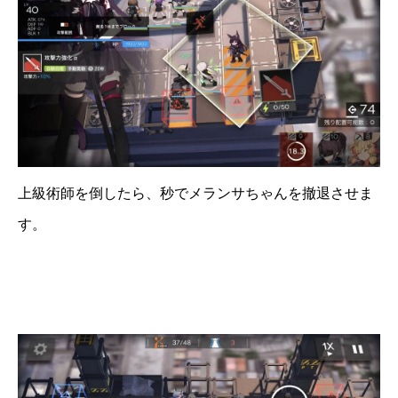
上級術師を倒したら、秒でメランサちゃんを撤退させま
す。