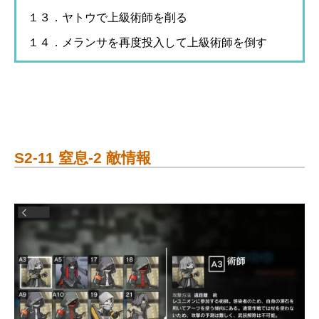
１３．ヤトウで上級術師を削る
１４．メランサを再度投入して上級術師を倒す
S2-11 窒息-2 敵情報