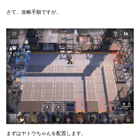
さて、攻略手順ですが、
まずはヤトウちゃんを配置します。