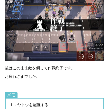
後はこのまま敵を倒して作戦終了です。
お疲れさまでした。
メモ
１．ヤトウを配置する