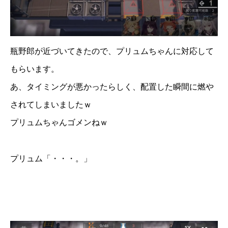
瓶野郎が近づいてきたので、プリュムちゃんに対応して
もらいます。
あ、タイミングが悪かったらしく、配置した瞬間に燃や
されてしまいましたｗ
プリュムちゃんゴメンねｗ
プリュム「・・・。」