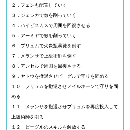
２．フェンも配置していく
３．ジェシカで敵を削っていく
４．ハイビスカスで周囲を回復させる
５．アーミヤで敵を削っていく
６．プリュムで火炎瓶暴徒を倒す
７．メランサで上級術師を倒す
８．アンセルで周囲を回復させる
９．ヤトウを撤退させビーグルで守りを固める
１０．プリュムを撤退させノイルホーンで守りを固
める
１１．メランサを撤退させプリュムを再度投入して
上級術師を削る
１２．ビーグルのスキルを解放する