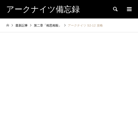
アークナイツ備忘録
検索
最新記事
第二章「相思相殺」
アークナイツ S2-12 攻略