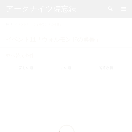
アークナイツ備忘録
検索
イベント11「ウォルモンドの薄暮」
イベント11「ウォルモンドの薄暮」
並べ替え条件
新しい順
古い順
閲覧数順


功績勲章
ウォルモンド勲章シリーズ