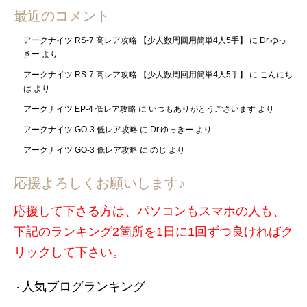
最近のコメント
アークナイツ RS-7 高レア攻略 【少人数周回用簡単4人5手】
に
Dr.ゆっ
きー
より
アークナイツ RS-7 高レア攻略 【少人数周回用簡単4人5手】
に
こんにち
は
より
アークナイツ EP-4 低レア攻略
に
いつもありがとうございます
より
アークナイツ GO-3 低レア攻略
に
Dr.ゆっきー
より
アークナイツ GO-3 低レア攻略
に
のじ
より
応援よろしくお願いします♪
応援して下さる方は、パソコンもスマホの人も、
下記のランキング2箇所を1日に1回ずつ良ければク
リックして下さい。
人気ブログランキング
・