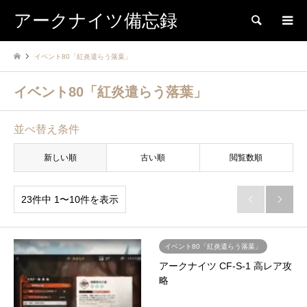
アークナイツ備忘録
検索
イベント80「紅炎遣らう落葉」
イベント80「紅炎遣らう落葉」
並べ替え条件
新しい順
古い順
閲覧数順
23件中 1〜10件を表示


イベント80「紅炎遣らう落葉」
アークナイツ CF-S-1 高レア攻
略