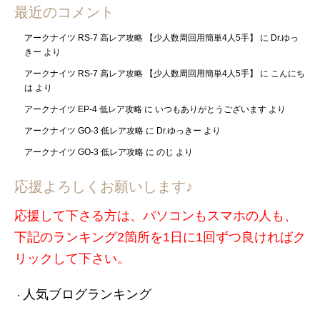
最近のコメント
アークナイツ RS-7 高レア攻略 【少人数周回用簡単4人5手】
に
Dr.ゆっ
きー
より
アークナイツ RS-7 高レア攻略 【少人数周回用簡単4人5手】
に
こんにち
は
より
アークナイツ EP-4 低レア攻略
に
いつもありがとうございます
より
アークナイツ GO-3 低レア攻略
に
Dr.ゆっきー
より
アークナイツ GO-3 低レア攻略
に
のじ
より
応援よろしくお願いします♪
応援して下さる方は、パソコンもスマホの人も、
下記のランキング2箇所を1日に1回ずつ良ければク
リックして下さい。
人気ブログランキング
・