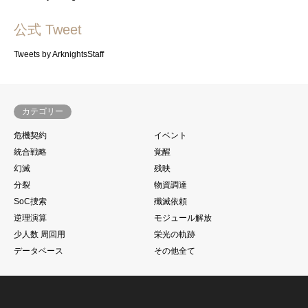
公式 Tweet
Tweets by ArknightsStaff
カテゴリー
危機契約
イベント
統合戦略
覚醒
幻滅
残映
分裂
物資調達
SoC捜索
殲滅依頼
逆理演算
モジュール解放
少人数 周回用
栄光の軌跡
データベース
その他全て