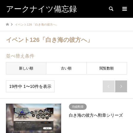
アークナイツ備忘録
検索
イベント126「白き海の彼方へ」
イベント126「白き海の彼方へ」
並べ替え条件
新しい順
古い順
閲覧数順
19件中 1〜10件を表示


功績勲章
白き海の彼方へ勲章シリーズ