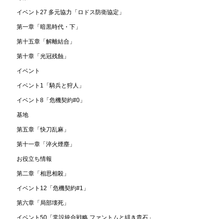
イベント27 多元協力「ロドス防衛協定」
第一章「暗黒時代・下」
第十五章「解離結合」
第十章「光冠残蝕」
イベント
イベント1「騎兵と狩人」
イベント8「危機契約#0」
基地
第五章「快刀乱麻」
第十一章「淬火煙塵」
お役立ち情報
第二章「相思相殺」
イベント12「危機契約#1」
第六章「局部壊死」
イベント50「常設統合戦略 ファントムと緋き貴石」