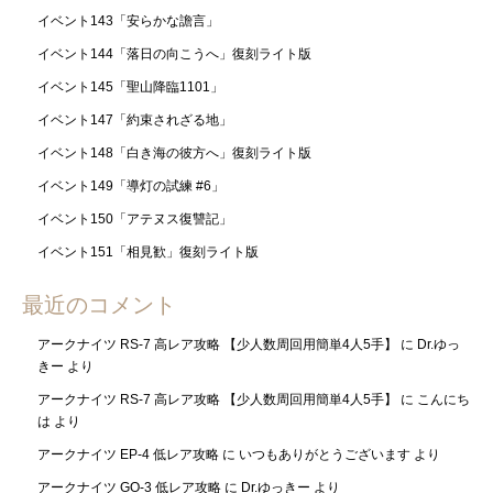
イベント143「安らかな譫言」
イベント144「落日の向こうへ」復刻ライト版
イベント145「聖山降臨1101」
イベント147「約束されざる地」
イベント148「白き海の彼方へ」復刻ライト版
イベント149「導灯の試練 #6」
イベント150「アテヌス復讐記」
イベント151「相見歓」復刻ライト版
最近のコメント
アークナイツ RS-7 高レア攻略 【少人数周回用簡単4人5手】
に
Dr.ゆっ
きー
より
アークナイツ RS-7 高レア攻略 【少人数周回用簡単4人5手】
に
こんにち
は
より
アークナイツ EP-4 低レア攻略
に
いつもありがとうございます
より
アークナイツ GO-3 低レア攻略
に
Dr.ゆっきー
より