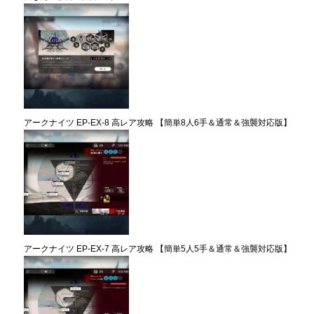
アークナイツ EP-EX-8 高レア攻略 【簡単8人6手＆通常＆強襲対応版】
アークナイツ EP-EX-7 高レア攻略 【簡単5人5手＆通常＆強襲対応版】