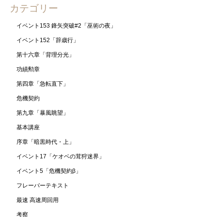
カテゴリー
イベント153 鋒矢突破#2「巫術の夜」
イベント152「辞歳行」
第十六章「背理分光」
功績勲章
第四章「急転直下」
危機契約
第九章「暴風眺望」
基本講座
序章「暗黒時代・上」
イベント17「ケオベの茸狩迷界」
イベント5「危機契約β」
フレーバーテキスト
最速 高速周回用
考察