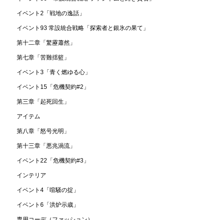
イベント2「戦地の逸話」
イベント93 常設統合戦略「探索者と銀氷の果て」
第十二章「驚靂蕭然」
第七章「苦難揺籃」
イベント3「青く燃ゆる心」
イベント15「危機契約#2」
第三章「起死回生」
アイテム
第八章「怒号光明」
第十三章「悪兆渦流」
イベント22「危機契約#3」
インテリア
イベント4「喧騒の掟」
イベント6「洪炉示歳」
専用コーデ（ファッション）