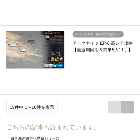
イベント126「白き海の彼方へ」
アークナイツ EP-8 高レア攻略
【最速周回用＆簡単5人11手】
19件中 1〜10件を表示


こちらの記事も読まれています。
白き海の彼方へ勲章シリーズ