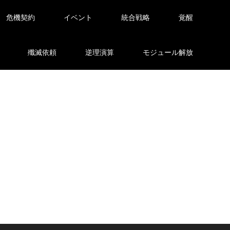
危機契約
イベント
統合戦略
覚醒
殲滅依頼
逆理演算
モジュール解放