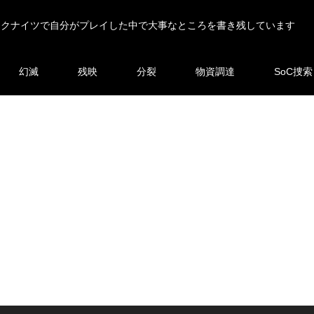
ークナイツで自分がプレイした中で大事なところを書き残しています
幻滅
残映
分裂
物資調達
SoC捜索