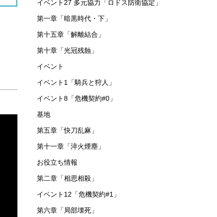
イベント27 多元協力「ロドス防衛協定」
第一章「暗黒時代・下」
第十五章「解離結合」
第十章「光冠残蝕」
イベント
イベント1「騎兵と狩人」
イベント8「危機契約#0」
基地
第五章「快刀乱麻」
第十一章「淬火煙塵」
お役立ち情報
第二章「相思相殺」
イベント12「危機契約#1」
第六章「局部壊死」