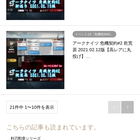
イベント15「危機契約#2」
アークナイツ 危機契約#2 乾荒
原 2021.02.12版【高レアに丸
投げ】…
21件中 1〜10件を表示


こちらの記事も読まれています。
利刃勲章シリーズ