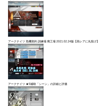
アークナイツ 危機契約 訓練場 廃工場 2021.02.24版【高レアに丸投げ】
アークナイツ ★5補助「シーン」の詳細と評価