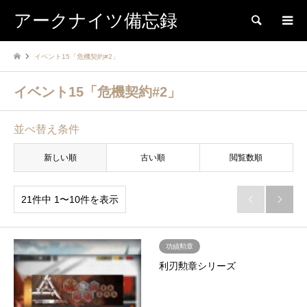
アークナイツ備忘録
検索
イベント15「危機契約#2」
イベント15「危機契約#2」
並べ替え条件
新しい順
古い順
閲覧数順
21件中 1〜10件を表示


功績勲章
利刃勲章シリーズ