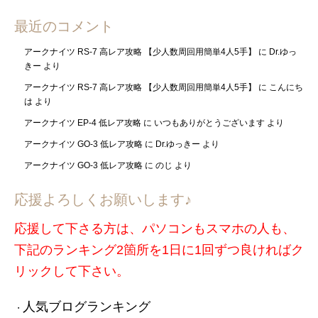
最近のコメント
アークナイツ RS-7 高レア攻略 【少人数周回用簡単4人5手】
に
Dr.ゆっ
きー
より
アークナイツ RS-7 高レア攻略 【少人数周回用簡単4人5手】
に
こんにち
は
より
アークナイツ EP-4 低レア攻略
に
いつもありがとうございます
より
アークナイツ GO-3 低レア攻略
に
Dr.ゆっきー
より
アークナイツ GO-3 低レア攻略
に
のじ
より
応援よろしくお願いします♪
応援して下さる方は、パソコンもスマホの人も、
下記のランキング2箇所を1日に1回ずつ良ければク
リックして下さい。
人気ブログランキング
・