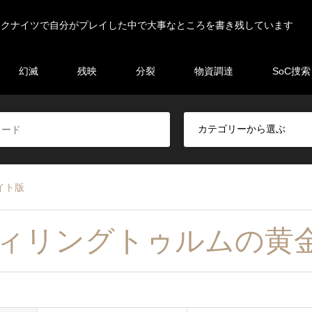
ークナイツで自分がプレイした中で大事なところを書き残しています
幻滅
残映
分裂
物資調達
SoC捜索
イト版
ヴィリングトゥルムの黄