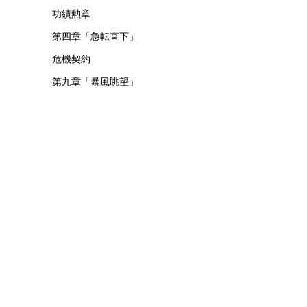
功績勲章
第四章「急転直下」
危機契約
第九章「暴風眺望」
基本講座
序章「暗黒時代・上」
イベント17「ケオベの茸狩迷界」
イベント5「危機契約β」
フレーバーテキスト
最速 高速周回用
考察
イベント27 多元協力「ロドス防衛協定」
第一章「暗黒時代・下」