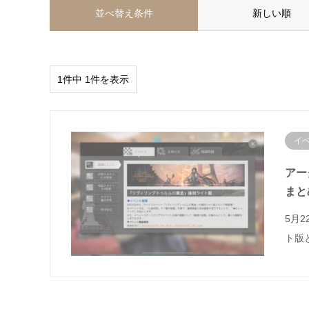
並べ替え条件
新しい順
1件中 1件を表示
イ
アー
まと
5月
ト版
1件中 1件を表示