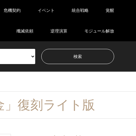
危機契約
イベント
統合戦略
覚醒
殲滅依頼
逆理演算
モジュール解放
金」復刻ライト版