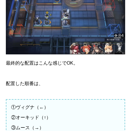
最終的な配置はこんな感じでOK。
配置した順番は、
①ヴィグナ（←）
②オーキッド（↑）
③ムース（→）