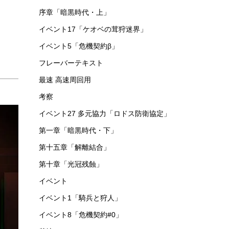
序章「暗黒時代・上」
イベント17「ケオベの茸狩迷界」
イベント5「危機契約β」
フレーバーテキスト
最速 高速周回用
考察
イベント27 多元協力「ロドス防衛協定」
第一章「暗黒時代・下」
第十五章「解離結合」
第十章「光冠残蝕」
イベント
イベント1「騎兵と狩人」
イベント8「危機契約#0」