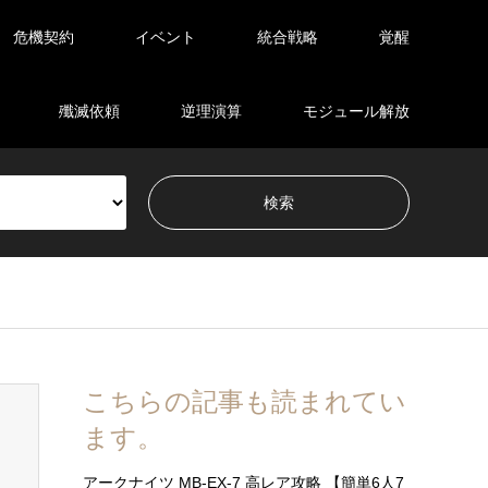
危機契約
イベント
統合戦略
覚醒
殲滅依頼
逆理演算
モジュール解放
こちらの記事も読まれてい
ます。
アークナイツ MB-EX-7 高レア攻略 【簡単6人7