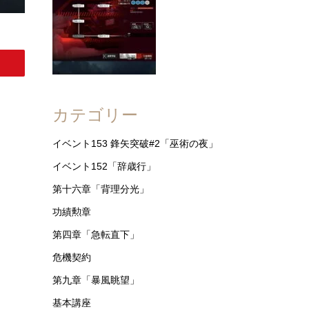
カテゴリー
イベント153 鋒矢突破#2「巫術の夜」
イベント152「辞歳行」
第十六章「背理分光」
功績勲章
第四章「急転直下」
危機契約
第九章「暴風眺望」
基本講座