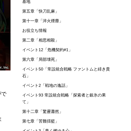
基地
第五章「快刀乱麻」
第十一章「淬火煙塵」
お役立ち情報
第二章「相思相殺」
イベント12「危機契約#1」
第六章「局部壊死」
イベント50「常設統合戦略 ファントムと緋き貴
石」
イベント2「戦地の逸話」
がで
イベント93 常設統合戦略「探索者と銀氷の果
て」
第十二章「驚靂蕭然」
ま
第七章「苦難揺籃」
イベント3「青く燃ゆる心」