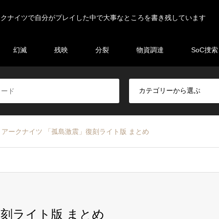
ークナイツで自分がプレイした中で大事なところを書き残しています
幻滅
残映
分裂
物資調達
SoC捜索
アークナイツ 「孤島激震」復刻ライト版 まとめ
刻ライト版 まとめ