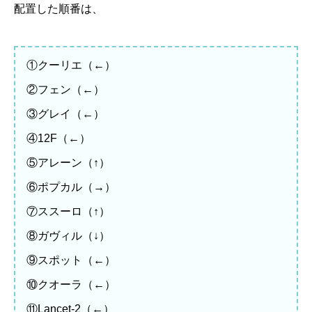
配置した順番は、
①クーリエ（←）
②フェン（←）
③グレイ（←）
④12F（←）
⑤アレーン（↑）
⑥ポプカル（→）
⑦ススーロ（↑）
⑧ガヴィル（↓）
⑨スポット（←）
⑩クオーラ（←）
⑪Lancet-2（←）