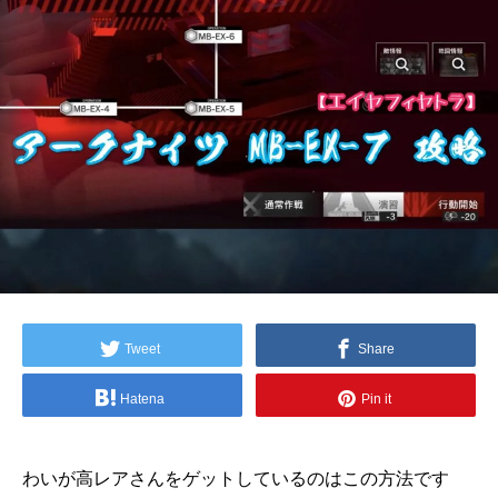
Tweet
Share
Hatena
Pin it
わいが高レアさんをゲットしているのはこの方法です