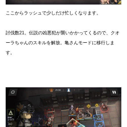
ここからラッシュで少しだけ忙しくなります。
討伐数21。伝説の凶悪犯が襲いかかってくるので、クオ
ーラちゃんのスキルを解放。亀さんモードに移行しま
す。