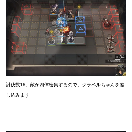
討伐数16。敵が四体密集するので、グラベルちゃんを差
し込みます。