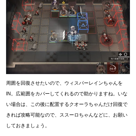
周囲を回復させたいので、ウィスパーレインちゃんを
IN。広範囲をカバーしてくれるので助かりますね。いな
い場合は、この後に配置するクオーラちゃんだけ回復で
きれば攻略可能なので、ススーロちゃんなどに、お願い
しておきましょう。