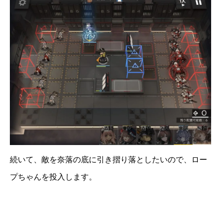
続いて、敵を奈落の底に引き摺り落としたいので、ロー
プちゃんを投入します。