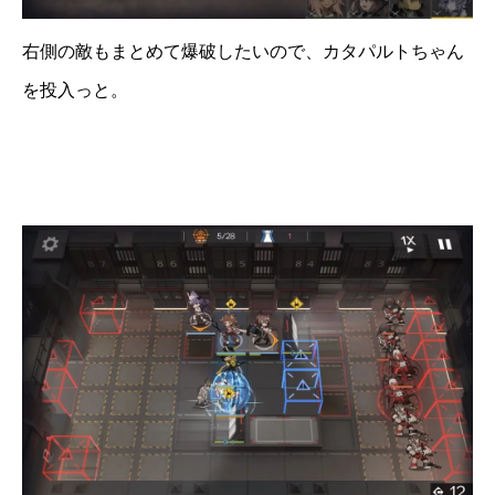
右側の敵もまとめて爆破したいので、カタパルトちゃん
を投入っと。