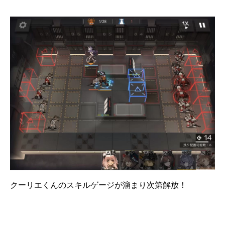
クーリエくんのスキルゲージが溜まり次第解放！