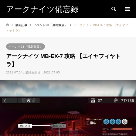
アークナイツ備忘録
検索
最新記事
イベント23「孤島激震」
アークナイツ MB-EX-7 攻略 【エイヤフ
ィヤトラ】
イベント23「孤島激震」
アークナイツ MB-EX-7 攻略 【エイヤフィヤト
ラ】
2021.07.04 / 最終更新日：2021.07.05