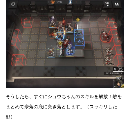
そうしたら、すぐにショウちゃんのスキルを解放！敵を
まとめて奈落の底に突き落とします。（スッキリした
顔）