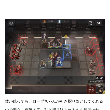
敵が残っても、ロープちゃんが引き摺り落としてくれる
ので安心。奈落の底に引き摺り込まれるのを見届けた