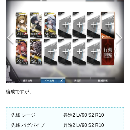
編成ですが、
先鋒 シージ 昇進2 LV90 S2 R10
先鋒 バグパイプ 昇進2 LV90 S2 R10