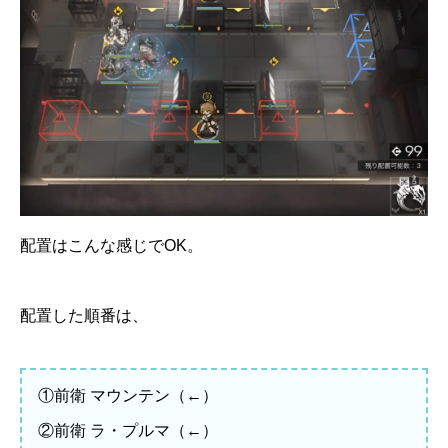
配置はこんな感じでOK。
配置した順番は、
①前衛 マウンテン（←）
②前衛 ラ・プルマ（←）