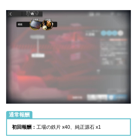
通常報酬
初回報酬：
工場の鉄片 x40、純正源石 x1