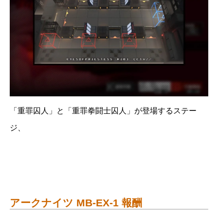
「重罪囚人」と「重罪拳闘士囚人」が登場するステー
ジ、
アークナイツ MB-EX-1 報酬