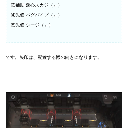
③補助 濁心スカジ（←）
④先鋒 バグパイプ（←）
⑤先鋒 シージ（←）
です。矢印は、配置する際の向きになります。