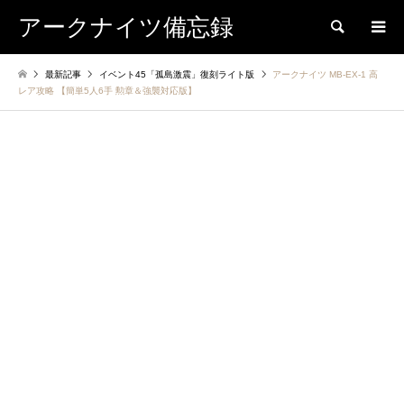
アークナイツ備忘録
検索
最新記事
イベント45「孤島激震」復刻ライト版
アークナイツ MB-EX-1 高
レア攻略 【簡単5人6手 勲章＆強襲対応版】