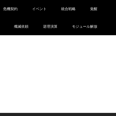
危機契約
イベント
統合戦略
覚醒
殲滅依頼
逆理演算
モジュール解放