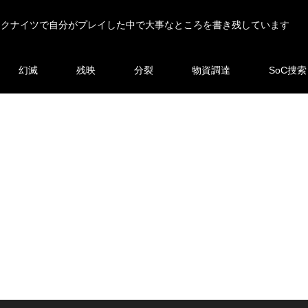
ークナイツで自分がプレイした中で大事なところを書き残しています
幻滅
残映
分裂
物資調達
SoC捜索