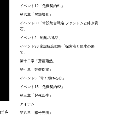
イベント12「危機契約#1」
第六章「局部壊死」
イベント50「常設統合戦略 ファントムと緋き貴
石」
イベント2「戦地の逸話」
イベント93 常設統合戦略「探索者と銀氷の果
て」
第十二章「驚靂蕭然」
第七章「苦難揺籃」
イベント3「青く燃ゆる心」
イベント15「危機契約#2」
第三章「起死回生」
アイテム
ださ
第八章「怒号光明」