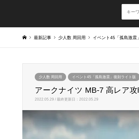
最新記事
少人数 周回用
イベント45「孤島激震
少人数 周回用
イベント45「孤島激震」復刻ライト版
アークナイツ MB-7 高レア
2022.05.29 / 最終更新日：2022.05.29