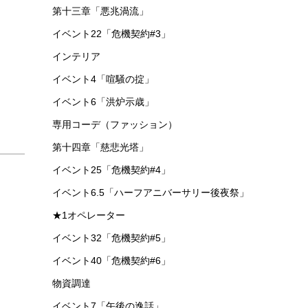
第十三章「悪兆渦流」
イベント22「危機契約#3」
インテリア
イベント4「喧騒の掟」
イベント6「洪炉示歳」
専用コーデ（ファッション）
第十四章「慈悲光塔」
イベント25「危機契約#4」
イベント6.5「ハーフアニバーサリー後夜祭」
★1オペレーター
イベント32「危機契約#5」
イベント40「危機契約#6」
物資調達
イベント7「午後の逸話」