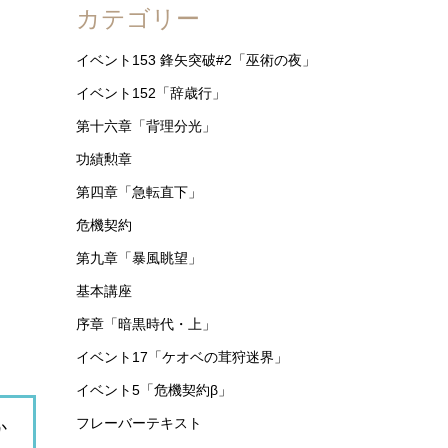
カテゴリー
イベント153 鋒矢突破#2「巫術の夜」
イベント152「辞歳行」
第十六章「背理分光」
功績勲章
第四章「急転直下」
危機契約
第九章「暴風眺望」
基本講座
序章「暗黒時代・上」
イベント17「ケオベの茸狩迷界」
イベント5「危機契約β」
フレーバーテキスト
か