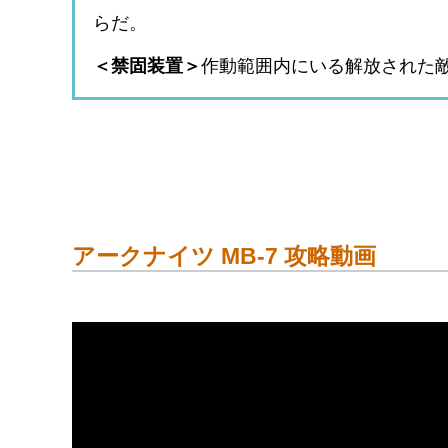
らだ。
＜禁固装置＞
作動範囲内にいる解放された
アークナイツ MB-7 攻略動画