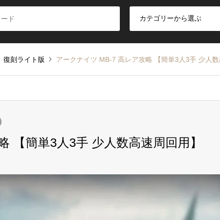
」復刻ライト版
アークナイツ MB-7 高レア攻略 【簡単3人3手 少人
攻略 【簡単3人3手 少人数高速周回用】