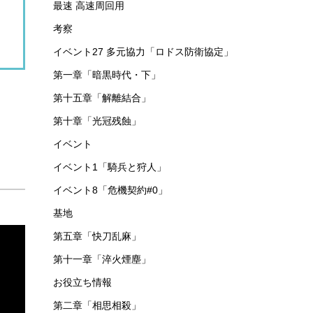
最速 高速周回用
考察
イベント27 多元協力「ロドス防衛協定」
第一章「暗黒時代・下」
第十五章「解離結合」
第十章「光冠残蝕」
イベント
イベント1「騎兵と狩人」
イベント8「危機契約#0」
基地
第五章「快刀乱麻」
第十一章「淬火煙塵」
お役立ち情報
第二章「相思相殺」