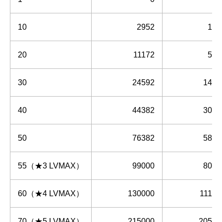
10
2952
134
20
11172
590
30
24592
1478
40
44382
3006
50
76382
5833
55（★3 LVMAX）
99000
8009
60（★4 LVMAX）
130000
11162
70（★5 LVMAX）
215000
20522