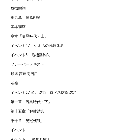
危機契約
第九章「暴風眺望」
基本講座
序章「暗黒時代・上」
イベント17「ケオベの茸狩迷界」
イベント5「危機契約β」
フレーバーテキスト
最速 高速周回用
考察
イベント27 多元協力「ロドス防衛協定」
第一章「暗黒時代・下」
第十五章「解離結合」
第十章「光冠残蝕」
イベント
イベント1「騎兵と狩人」