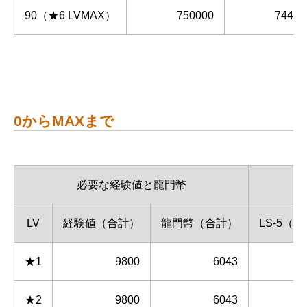
90（★6 LVMAX）
750000
74495
0からMAXまで
必要な経験値と龍門幣
LV
経験値（合計）
龍門幣（合計）
LS-5（
★1
9800
6043
★2
9800
6043