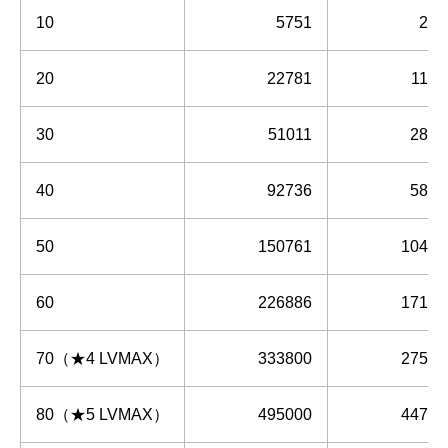
10
5751
256
20
22781
1153
30
51011
2887
40
92736
5826
50
150761
10431
60
226886
17156
70（★4 LVMAX）
333800
27576
80（★5 LVMAX）
495000
44737