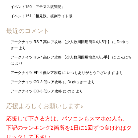
イベント150「アテヌス復讐記」
イベント151「相見歓」復刻ライト版
最近のコメント
アークナイツ RS-7 高レア攻略 【少人数周回用簡単4人5手】
に
Dr.ゆっ
きー
より
アークナイツ RS-7 高レア攻略 【少人数周回用簡単4人5手】
に
こんにち
は
より
アークナイツ EP-4 低レア攻略
に
いつもありがとうございます
より
アークナイツ GO-3 低レア攻略
に
Dr.ゆっきー
より
アークナイツ GO-3 低レア攻略
に
のじ
より
応援よろしくお願いします♪
応援して下さる方は、パソコンもスマホの人も、
下記のランキング2箇所を1日に1回ずつ良ければク
リックして下さい。