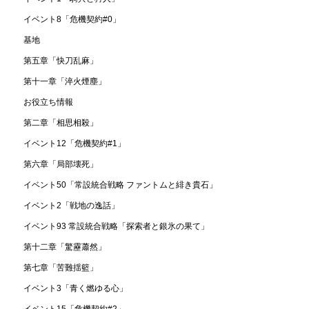
イベント8「危機契約#0」
基地
第五章「快刀乱麻」
第十一章「淬火煙塵」
お役立ち情報
第二章「相思相殺」
イベント12「危機契約#1」
第六章「局部壊死」
イベント50「常設統合戦略 ファントムと緋き貴石」
イベント2「戦地の逸話」
イベント93 常設統合戦略「探索者と銀氷の果て」
第十二章「驚靂蕭然」
第七章「苦難揺籃」
イベント3「青く燃ゆる心」