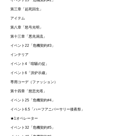
イベント15「危機契約#2」
第三章「起死回生」
アイテム
第八章「怒号光明」
第十三章「悪兆渦流」
イベント22「危機契約#3」
インテリア
イベント4「喧騒の掟」
イベント6「洪炉示歳」
専用コーデ（ファッション）
第十四章「慈悲光塔」
イベント25「危機契約#4」
イベント6.5「ハーフアニバーサリー後夜祭」
★1オペレーター
イベント32「危機契約#5」