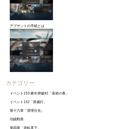
アブサントの手紙とは
カテゴリー
イベント153 鋒矢突破#2「巫術の夜」
イベント152「辞歳行」
第十六章「背理分光」
功績勲章
第四章「急転直下」