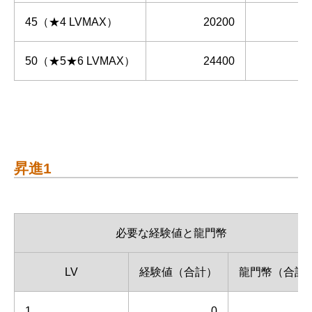
45（★4 LVMAX）
20200
1
50（★5★6 LVMAX）
24400
2
昇進1
必要な経験値と龍門幣
LV
経験値（合計）
龍門幣（合計
1
0