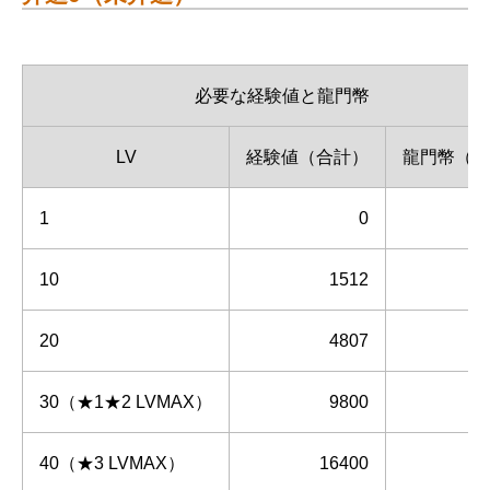
必要な経験値と龍門幣
LV
経験値（合計）
龍門幣（合
1
0
10
1512
20
4807
30（★1★2 LVMAX）
9800
40（★3 LVMAX）
16400
1