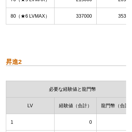
80（★6 LVMAX）
337000
35312
昇進2
必要な経験値と龍門幣
LV
経験値（合計）
龍門幣（合計
1
0