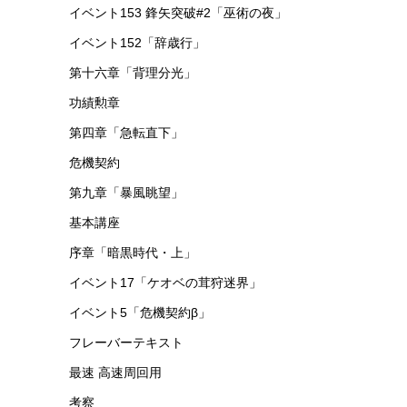
イベント153 鋒矢突破#2「巫術の夜」
イベント152「辞歳行」
第十六章「背理分光」
功績勲章
第四章「急転直下」
危機契約
第九章「暴風眺望」
基本講座
序章「暗黒時代・上」
イベント17「ケオベの茸狩迷界」
イベント5「危機契約β」
フレーバーテキスト
最速 高速周回用
考察