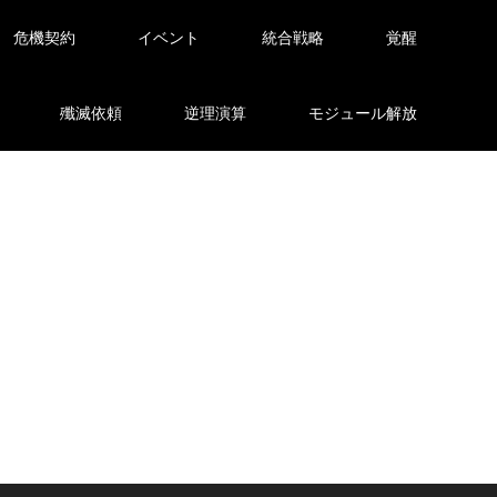
危機契約
イベント
統合戦略
覚醒
殲滅依頼
逆理演算
モジュール解放