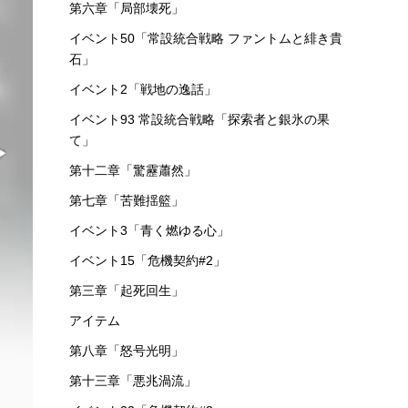
第六章「局部壊死」
イベント50「常設統合戦略 ファントムと緋き貴
石」
イベント2「戦地の逸話」
イベント93 常設統合戦略「探索者と銀氷の果
て」
第十二章「驚靂蕭然」
第七章「苦難揺籃」
イベント3「青く燃ゆる心」
イベント15「危機契約#2」
第三章「起死回生」
アイテム
第八章「怒号光明」
第十三章「悪兆渦流」