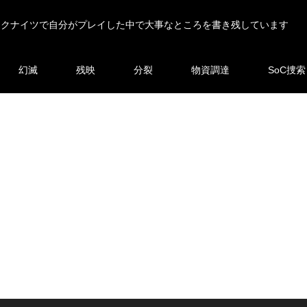
ークナイツで自分がプレイした中で大事なところを書き残しています
幻滅
残映
分裂
物資調達
SoC捜索