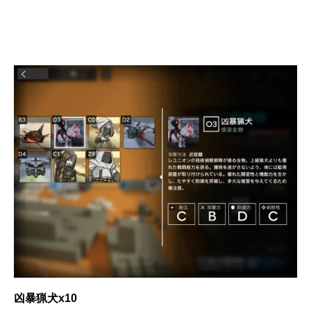
凶暴猟犬x10