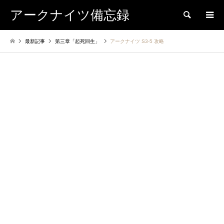
アークナイツ備忘録
検索
最新記事
第三章「起死回生」
アークナイツ S3-5 攻略