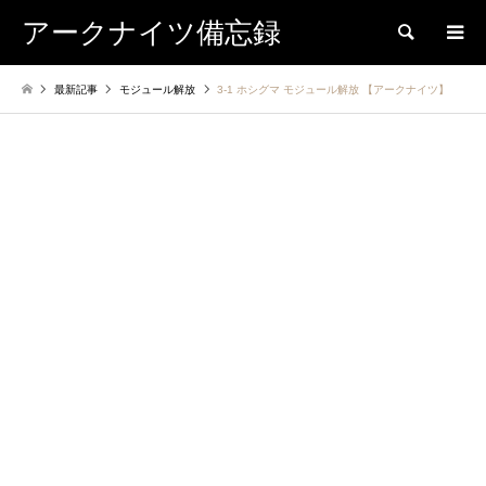
アークナイツ備忘録
検索
最新記事
モジュール解放
3-1 ホシグマ モジュール解放 【アークナイツ】