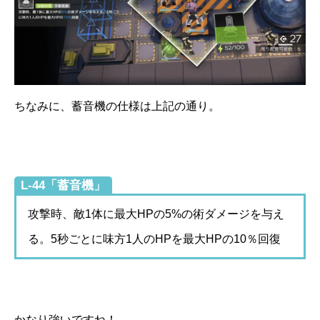
ちなみに、蓄音機の仕様は上記の通り。
L-44「蓄音機」
攻撃時、敵1体に最大HPの5%の術ダメージを与え
る。5秒ごとに味方1人のHPを最大HPの10％回復
かなり強いですね！