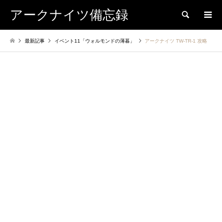
アークナイツ備忘録
検索
最新記事
イベント11「ウォルモンドの薄暮」
アークナイツ TW-TR-1 攻略