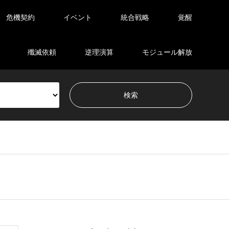
危機契約
イベント
統合戦略
覚醒
殲滅依頼
逆理演算
モジュール解放