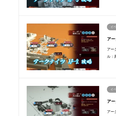
イ
アー
アー
ル：
イ
アー
アー