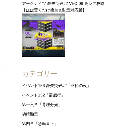
アークナイツ 鋒矢突破#2 VEC-08 高レア攻略
【ほぼ置くだけ簡単＆勲章対応版】
カテゴリー
イベント153 鋒矢突破#2「巫術の夜」
イベント152「辞歳行」
。
第十六章「背理分光」
功績勲章
第四章「急転直下」