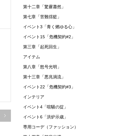
第十二章「驚靂蕭然」
第七章「苦難揺籃」
イベント3「青く燃ゆる心」
イベント15「危機契約#2」
第三章「起死回生」
アイテム
第八章「怒号光明」
第十三章「悪兆渦流」
イベント22「危機契約#3」
インテリア
イベント4「喧騒の掟」

イベント6「洪炉示歳」
専用コーデ（ファッション）