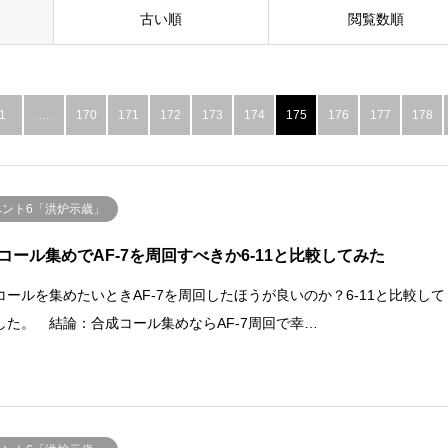
古い順
閲覧数順
1
…
170
171
172
173
174
175
176
177
178
ベント6「洪炉示歳」
コール集めでAF-7を周回すべきか6-11と比較してみた
コールを集めたいときAF-7を周回したほうが良いのか？6-11と比較して
した。 結論：合成コール集めならAF-7周回で幸…