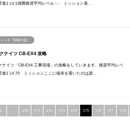
昇進1 LV.1強襲推奨平均レベル：- ミッション喜…
ベント4「喧騒の掟」
クナイツ CB-EX4 攻略
クナイツ「CB-EX4 工事現場」の攻略をしていきます。推奨平均レベ
昇進1 LV.70 ミッションここに端末を置いたのは誰…
1
…
170
171
172
173
174
175
176
177
178