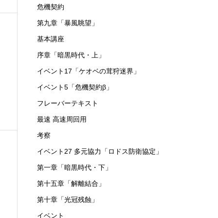
危機契約
第九章「暴風眺望」
基本講座
序章「暗黒時代・上」
イベント17「ケオベの茸狩迷界」
レ
イベント5「危機契約β」
フレーバーテキスト
最速 高速周回用
考察
イベント27 多元協力「ロドス防衛協定」
第一章「暗黒時代・下」
第十五章「解離結合」
第十章「光冠残蝕」
イベント