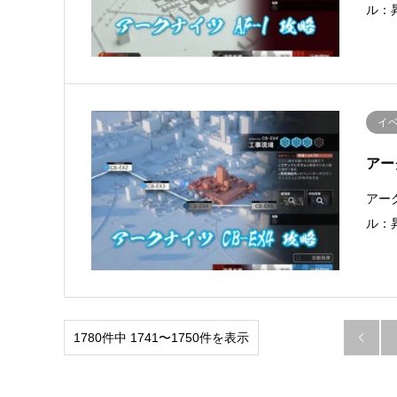
ル：
イ
アー
アー
ル：
1780件中 1741〜1750件を表示
