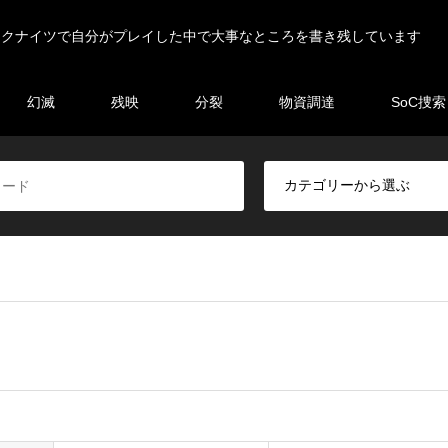
ークナイツで自分がプレイした中で大事なところを書き残しています
幻滅
残映
分裂
物資調達
SoC捜索
ト