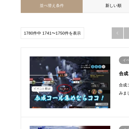
並べ替え条件
新しい順
1780件中 1741〜1750件を表示

イ
合成
合成
みま