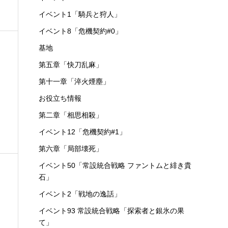
イベント1「騎兵と狩人」
イベント8「危機契約#0」
基地
第五章「快刀乱麻」
第十一章「淬火煙塵」
お役立ち情報
第二章「相思相殺」
イベント12「危機契約#1」
第六章「局部壊死」
イベント50「常設統合戦略 ファントムと緋き貴
石」
イベント2「戦地の逸話」
イベント93 常設統合戦略「探索者と銀氷の果
て」