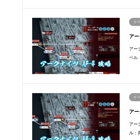
イ
アー
アー
ベル
イ
アー
アー
ル：