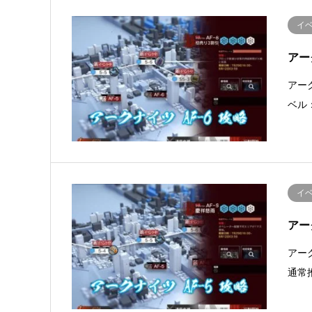
イ
アー
アー
ベル
イ
アー
アー
通常