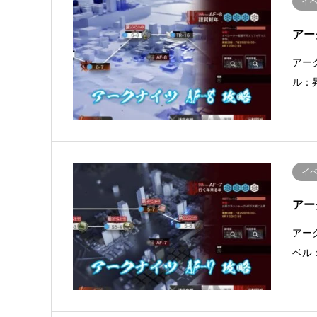
イ
アー
アー
ル：
イ
アー
アー
ベル