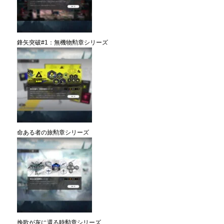
鋒矢突破#1：無機物勲章シリーズ
命ある者の旅勲章シリーズ
挽歌が灰に還る時勲章シリーズ