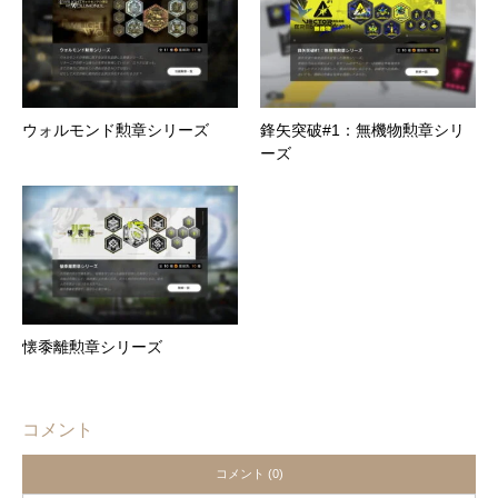
ウォルモンド勲章シリーズ
鋒矢突破#1：無機物勲章シリ
ーズ
懐黍離勲章シリーズ
コメント
コメント (0)