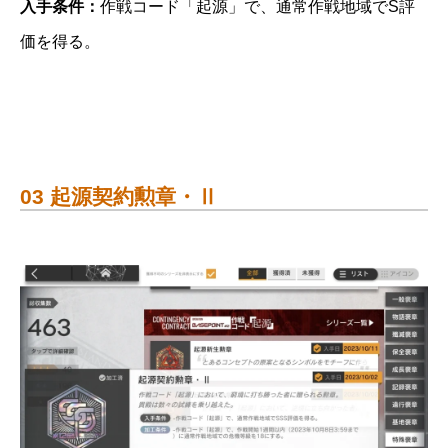
入手条件：
作戦コード「起源」で、通常作戦地域でS評
価を得る。
03 起源契約勲章・Ⅱ