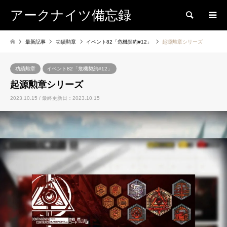
アークナイツ備忘録
検索
最新記事
功績勲章
イベント82「危機契約#12」
起源勲章シリーズ
功績勲章
イベント82「危機契約#12」
起源勲章シリーズ
2023.10.15 / 最終更新日：2023.10.15