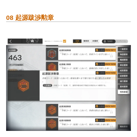
08 起源跋渉勲章