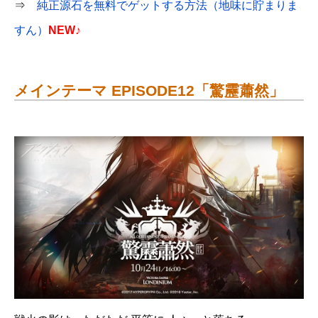
⇒
純正源石を無料でゲットする方法（地味に貯まりま
すん）
NEW♪
メインテーマ EPISODE12「驚靂蕭然」