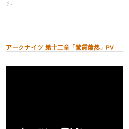
す。
アークナイツ 第十二章「驚靂蕭然」PV