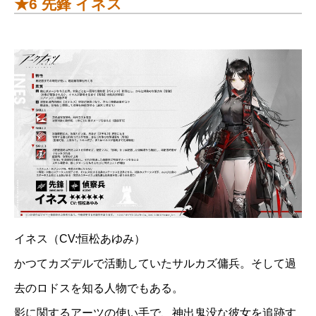
★6 先鋒 イネス
イネス（CV:恒松あゆみ）
かつてカズデルで活動していたサルカズ傭兵。そして過
去のロドスを知る人物でもある。
影に関するアーツの使い手で、神出鬼没な彼女を追跡す