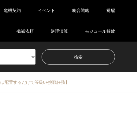
危機契約
イベント
統合戦略
覚醒
殲滅依頼
逆理演算
モジュール解放
手、ほぼ配置するだけで等級8+挑戦任務】