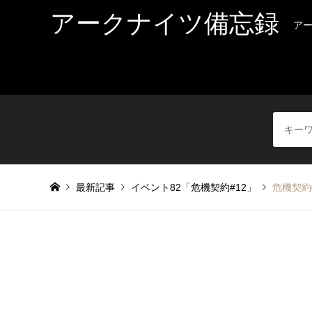
アークナイツ備忘録
ア
最新記事
イベント82「危機契約#12」
危機契約