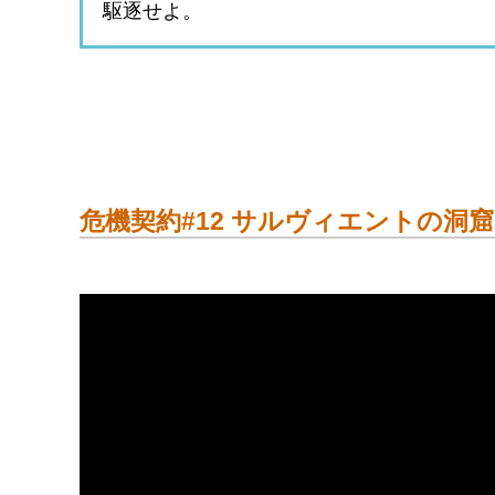
駆逐せよ。
危機契約#12 サルヴィエントの洞窟 20