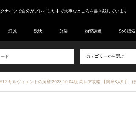
ークナイツで自分がプレイした中で大事なところを書き残しています
幻滅
残映
分裂
物資調達
SoC捜索
#12 サルヴィエントの洞窟 2023.10.04版 高レア攻略 【簡単6人9