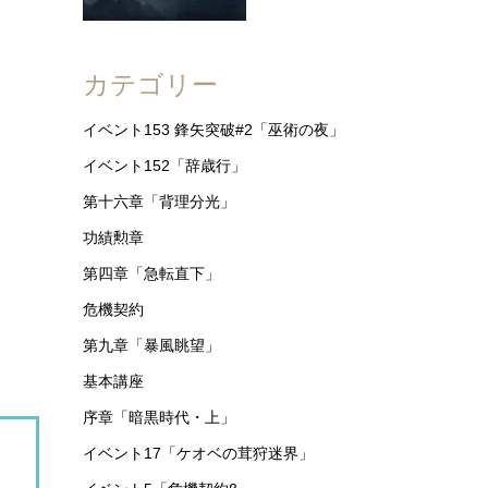
カテゴリー
イベント153 鋒矢突破#2「巫術の夜」
イベント152「辞歳行」
第十六章「背理分光」
功績勲章
第四章「急転直下」
危機契約
第九章「暴風眺望」
基本講座
序章「暗黒時代・上」
、
イベント17「ケオベの茸狩迷界」