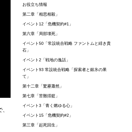
お役立ち情報
第二章「相思相殺」
イベント12「危機契約#1」
第六章「局部壊死」
イベント50「常設統合戦略 ファントムと緋き貴
石」
イベント2「戦地の逸話」
イベント93 常設統合戦略「探索者と銀氷の果
て」
第十二章「驚靂蕭然」
第七章「苦難揺籃」
イベント3「青く燃ゆる心」
で、
イベント15「危機契約#2」
第三章「起死回生」