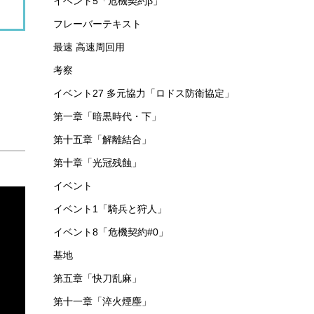
イベント5「危機契約β」
フレーバーテキスト
最速 高速周回用
考察
イベント27 多元協力「ロドス防衛協定」
第一章「暗黒時代・下」
第十五章「解離結合」
第十章「光冠残蝕」
イベント
イベント1「騎兵と狩人」
イベント8「危機契約#0」
基地
第五章「快刀乱麻」
第十一章「淬火煙塵」