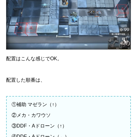
配置はこんな感じでOK。
配置した順番は、
①補助 マゼラン（↑）
②メカ・カワウソ
③DDF・Aドローン（↑）
④DDF・Aドローン（←）