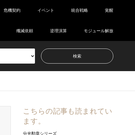
危機契約
イベント
統合戦略
覚醒
殲滅依頼
逆理演算
モジュール解放
こちらの記事も読まれてい
ます。
分光勲章シリーズ