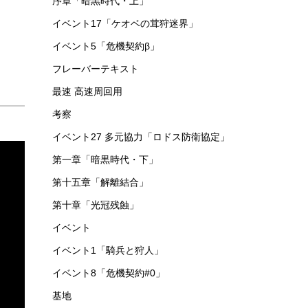
序章「暗黒時代・上」
イベント17「ケオベの茸狩迷界」
イベント5「危機契約β」
フレーバーテキスト
最速 高速周回用
考察
イベント27 多元協力「ロドス防衛協定」
第一章「暗黒時代・下」
第十五章「解離結合」
第十章「光冠残蝕」
イベント
イベント1「騎兵と狩人」
イベント8「危機契約#0」
基地