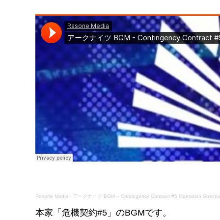
Rasone Media
·
アークナイツ BGM – Contingency Contract #5 Operation Spect
本家「危機契約#5」のBGMです。