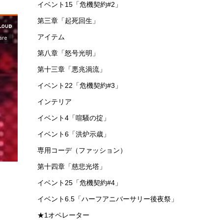
イベント15「危機契約#2」
第三章「起死回生」
アイテム
第八章「怒号光明」
第十三章「悪兆渦流」
イベント22「危機契約#3」
インテリア
イベント4「喧騒の掟」
イベント6「洪炉示歳」
専用コーデ（ファッション）
第十四章「慈悲光塔」
イベント25「危機契約#4」
イベント6.5「ハーフアニバーサリー後夜祭」
★1オペレーター