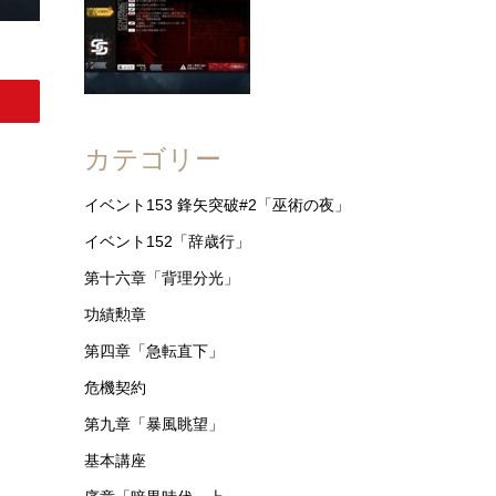
カテゴリー
イベント153 鋒矢突破#2「巫術の夜」
イベント152「辞歳行」
第十六章「背理分光」
功績勲章
第四章「急転直下」
危機契約
第九章「暴風眺望」
基本講座