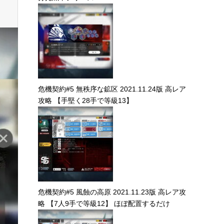
危機契約#5 無秩序な鉱区 2021.11.24版 高レア
攻略 【手堅く28手で等級13】
危機契約#5 風蝕の高原 2021.11.23版 高レア攻
略 【7人9手で等級12】 ほぼ配置するだけ