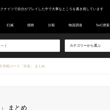
ークナイツで自分がプレイした中で大事なところを書き残しています
幻滅
残映
分裂
物資調達
SoC捜索
5 作戦コード「分光」 まとめ
」 まとめ