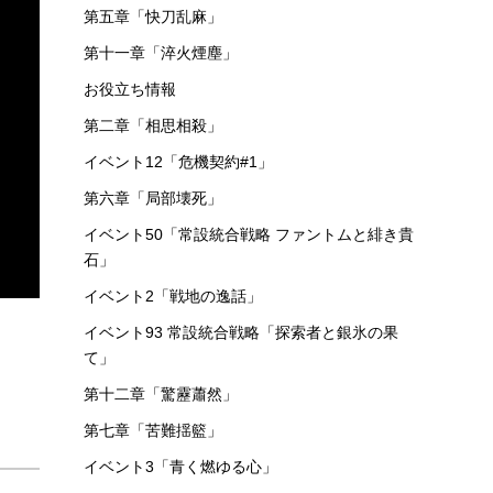
第五章「快刀乱麻」
第十一章「淬火煙塵」
お役立ち情報
第二章「相思相殺」
イベント12「危機契約#1」
第六章「局部壊死」
イベント50「常設統合戦略 ファントムと緋き貴
石」
イベント2「戦地の逸話」
イベント93 常設統合戦略「探索者と銀氷の果
て」
第十二章「驚靂蕭然」
第七章「苦難揺籃」
イベント3「青く燃ゆる心」