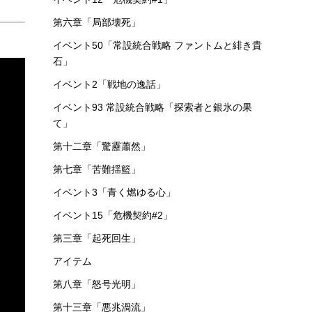
第六章「局部壊死」
イベント50「常設統合戦略 ファントムと緋き貴
石」
イベント2「戦地の逸話」
イベント93 常設統合戦略「探索者と銀氷の果
て」
第十二章「驚靂蕭然」
第七章「苦難揺籃」
イベント3「青く燃ゆる心」
イベント15「危機契約#2」
第三章「起死回生」
アイテム
第八章「怒号光明」
第十三章「悪兆渦流」