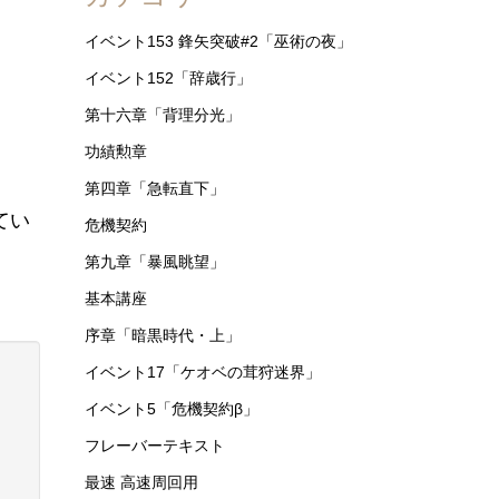
イベント153 鋒矢突破#2「巫術の夜」
イベント152「辞歳行」
第十六章「背理分光」
功績勲章
第四章「急転直下」
てい
危機契約
第九章「暴風眺望」
基本講座
序章「暗黒時代・上」
イベント17「ケオベの茸狩迷界」
イベント5「危機契約β」
フレーバーテキスト
最速 高速周回用