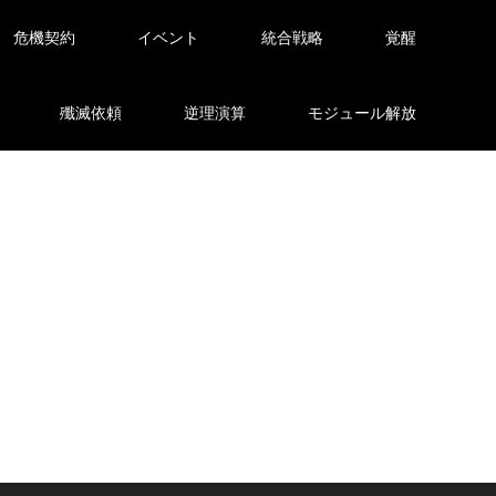
危機契約
イベント
統合戦略
覚醒
殲滅依頼
逆理演算
モジュール解放