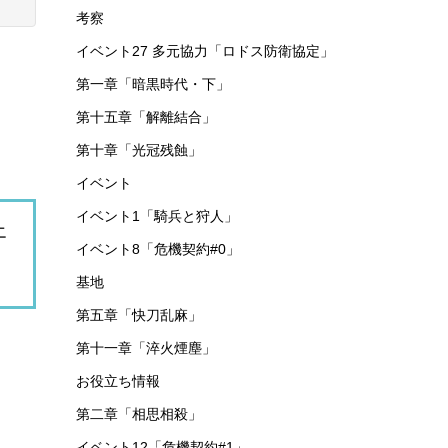
考察
イベント27 多元協力「ロドス防衛協定」
第一章「暗黒時代・下」
第十五章「解離結合」
第十章「光冠残蝕」
イベント
イベント1「騎兵と狩人」
エ
イベント8「危機契約#0」
基地
第五章「快刀乱麻」
第十一章「淬火煙塵」
お役立ち情報
第二章「相思相殺」
イベント12「危機契約#1」