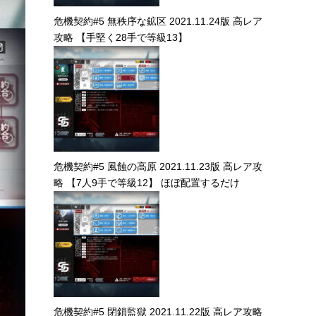
危機契約#5 無秩序な鉱区 2021.11.24版 高レア
攻略 【手堅く28手で等級13】
危機契約#5 風蝕の高原 2021.11.23版 高レア攻
略 【7人9手で等級12】 ほぼ配置するだけ
危機契約#5 閉鎖監獄 2021.11.22版 高レア攻略