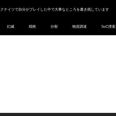
ークナイツで自分がプレイした中で大事なところを書き残しています
幻滅
残映
分裂
物資調達
SoC捜索