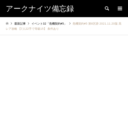
アークナイツ備忘録
検索
最新記事
イベント32「危機契約#5」
危機契約#5 第6区跡 2021.11.20版 高
レア攻略 【7人22手で等級15】 条件あり