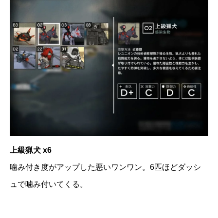
上級猟犬 x6
噛み付き度がアップした悪いワンワン。6匹ほどダッシ
ュで噛み付いてくる。