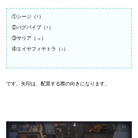
①シージ（↑）
②バグパイプ（↑）
③サリア（→）
④エイヤフィヤトラ（↓）
です。矢印は、配置する際の向きになります。