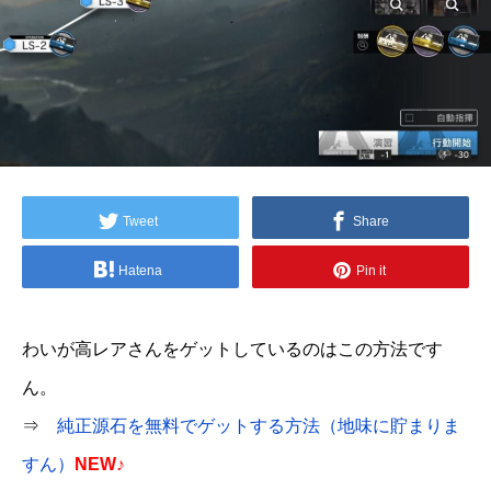
Tweet
Share
Hatena
Pin it
わいが高レアさんをゲットしているのはこの方法です
ん。
⇒
純正源石を無料でゲットする方法（地味に貯まりま
すん）
NEW♪