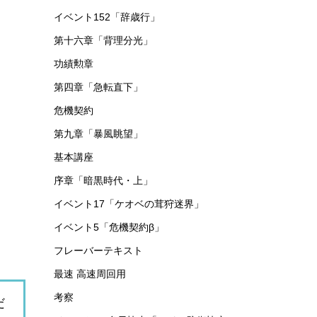
イベント152「辞歳行」
第十六章「背理分光」
功績勲章
第四章「急転直下」
危機契約
第九章「暴風眺望」
基本講座
序章「暗黒時代・上」
イベント17「ケオベの茸狩迷界」
イベント5「危機契約β」
フレーバーテキスト
最速 高速周回用
考察
だ