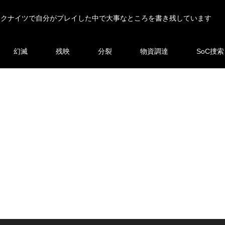
ークナイツで自分がプレイした中で大事なところを書き残しています
幻滅
残映
分裂
物資調達
SoC捜索