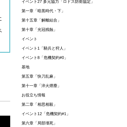
イベント27 多元協力「ロドス防衛協定」
第一章「暗黒時代・下」
に
第十五章「解離結合」
第十章「光冠残蝕」
ペ
イベント
イベント1「騎兵と狩人」
イベント8「危機契約#0」
基地
第五章「快刀乱麻」
第十一章「淬火煙塵」
お役立ち情報
第二章「相思相殺」
イベント12「危機契約#1」
第六章「局部壊死」