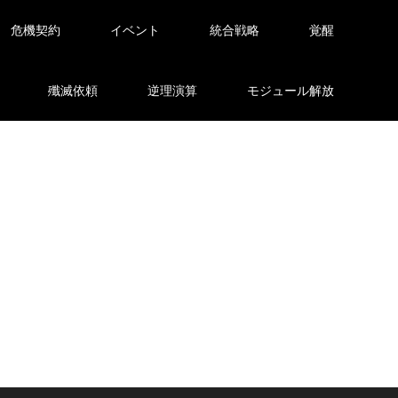
危機契約
イベント
統合戦略
覚醒
殲滅依頼
逆理演算
モジュール解放