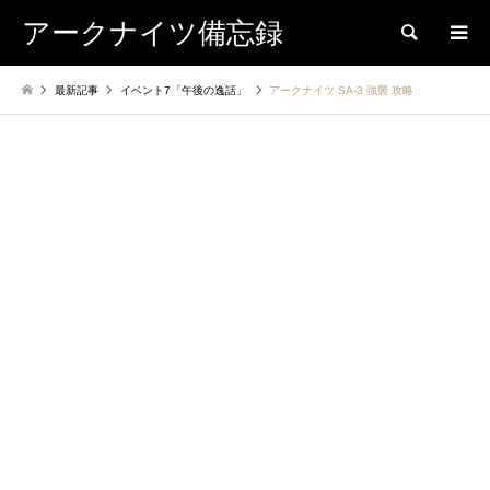
アークナイツ備忘録
検索
最新記事
イベント7「午後の逸話」
アークナイツ SA-3 強襲 攻略