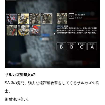
サルカズ狙撃兵x7
SA-3の鬼門。強力な遠距離攻撃をしてくるサルカズの兵
士。
術耐性が高い。