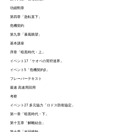
功績勲章
第四章「急転直下」
危機契約
第九章「暴風眺望」
基本講座
序章「暗黒時代・上」
イベント17「ケオベの茸狩迷界」
イベント5「危機契約β」
フレーバーテキスト
最速 高速周回用
考察
イベント27 多元協力「ロドス防衛協定」
第一章「暗黒時代・下」
第十五章「解離結合」
第十章「光冠残蝕」