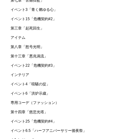
第七章「苦難揺籃」
イベント3「青く燃ゆる心」
イベント15「危機契約#2」
第三章「起死回生」
アイテム
第八章「怒号光明」
第十三章「悪兆渦流」
イベント22「危機契約#3」
インテリア
イベント4「喧騒の掟」
イベント6「洪炉示歳」
専用コーデ（ファッション）
第十四章「慈悲光塔」
イベント25「危機契約#4」
イベント6.5「ハーフアニバーサリー後夜祭」