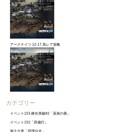
アークナイツ 12-17 高レア攻略
カテゴリー
イベント153 鋒矢突破#2「巫術の夜」
イベント152「辞歳行」
第十六章「背理分光」