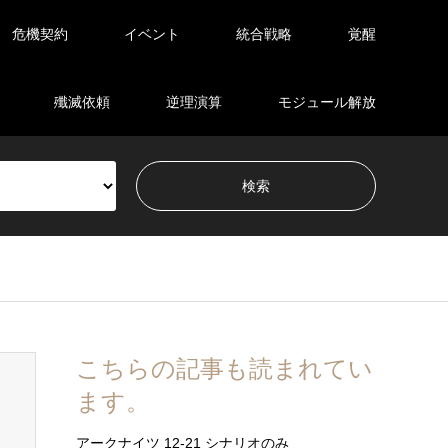
危機契約
イベント
統合戦略
覚醒
殲滅依頼
逆理演算
モジュール解放
こちらの記事も読まれてい
ます。
アークナイツ 12-21 シナリオのみ