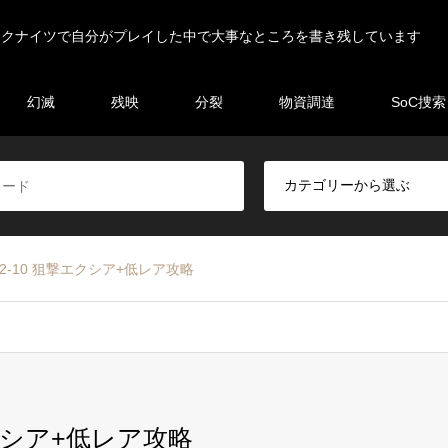
ークナイツで自分がプレイした中で大事なところを書き残しています
幻滅
残映
分裂
物資調達
SoC捜索
2-10 狙撃エクシア+低レア攻略
エクシア+低レア攻略