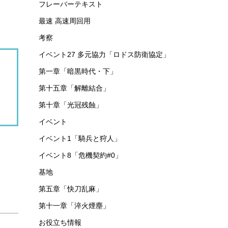
フレーバーテキスト
最速 高速周回用
考察
イベント27 多元協力「ロドス防衛協定」
第一章「暗黒時代・下」
第十五章「解離結合」
第十章「光冠残蝕」
イベント
イベント1「騎兵と狩人」
イベント8「危機契約#0」
基地
第五章「快刀乱麻」
第十一章「淬火煙塵」
お役立ち情報