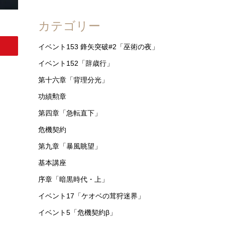
カテゴリー
イベント153 鋒矢突破#2「巫術の夜」
イベント152「辞歳行」
第十六章「背理分光」
功績勲章
第四章「急転直下」
危機契約
第九章「暴風眺望」
基本講座
序章「暗黒時代・上」
イベント17「ケオベの茸狩迷界」
イベント5「危機契約β」