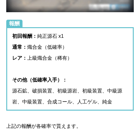
報酬
初回報酬：
純正源石 x1
通常：
熾合金（低確率）
レア：
上級熾合金（稀有）
その他（低確率入手）：
源石鉱、破損装置、初級源岩、初級装置、中級源
岩、中級装置、合成コール、人工ゲル、純金
上記の報酬が各確率で貰えます。