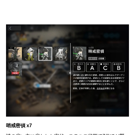
哨戒密偵 x7