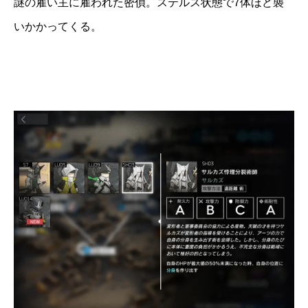
謎の雇い主に雇われた密偵。ステルス状態で7体ほど襲
いかかってくる。