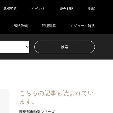
危機契約
イベント
統合戦略
覚醒
殲滅依頼
逆理演算
モジュール解放
こちらの記事も読まれてい
ます。
理想都市勲章シリーズ