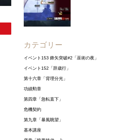
カテゴリー
イベント153 鋒矢突破#2「巫術の夜」
イベント152「辞歳行」
第十六章「背理分光」
功績勲章
第四章「急転直下」
危機契約
第九章「暴風眺望」
基本講座