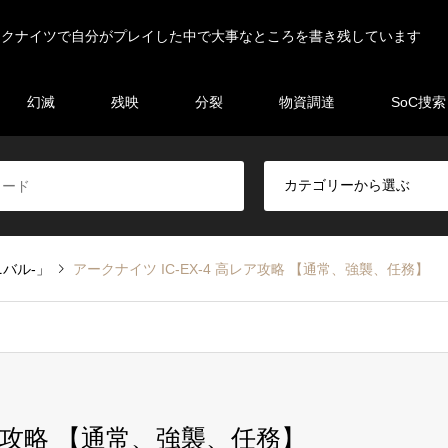
ークナイツで自分がプレイした中で大事なところを書き残しています
幻滅
残映
分裂
物資調達
SoC捜索
ニバル-」
アークナイツ IC-EX-4 高レア攻略 【通常、強襲、任務】
レア攻略 【通常、強襲、任務】