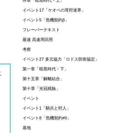
序章「暗黒時代・上」
イベント17「ケオベの茸狩迷界」
イベント5「危機契約β」
フレーバーテキスト
最速 高速周回用
考察
イベント27 多元協力「ロドス防衛協定」
第一章「暗黒時代・下」
こ
第十五章「解離結合」
第十章「光冠残蝕」
イベント
イベント1「騎兵と狩人」
イベント8「危機契約#0」
基地