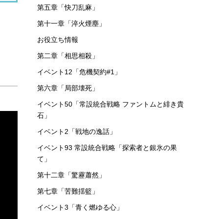
第五章「快刀乱麻」
第十一章「淬火煙塵」
お役立ち情報
第二章「相思相殺」
イベント12「危機契約#1」
第六章「局部壊死」
イベント50「常設統合戦略 ファントムと緋き貴
石」
イベント2「戦地の逸話」
イベント93 常設統合戦略「探索者と銀氷の果
て」
第十二章「驚靂蕭然」
第七章「苦難揺籃」
イベント3「青く燃ゆる心」