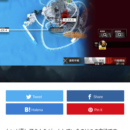
Tweet
Share
Hatena
Pin it