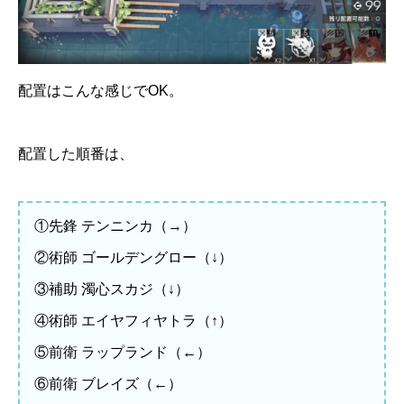
配置はこんな感じでOK。
配置した順番は、
①先鋒 テンニンカ（→）
②術師 ゴールデングロー（↓）
③補助 濁心スカジ（↓）
④術師 エイヤフィヤトラ（↑）
⑤前衛 ラップランド（←）
⑥前衛 ブレイズ（←）