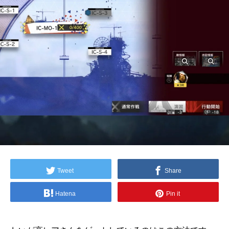
Tweet
Share
Hatena
Pin it