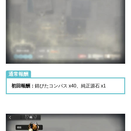
通常報酬
初回報酬：
錆びたコンパス x40、純正源石 x1