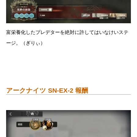
富栄養化したプレデターを絶対に許してはいなけいステ
ージ。（ぎりぃ）
アークナイツ SN-EX-2 報酬