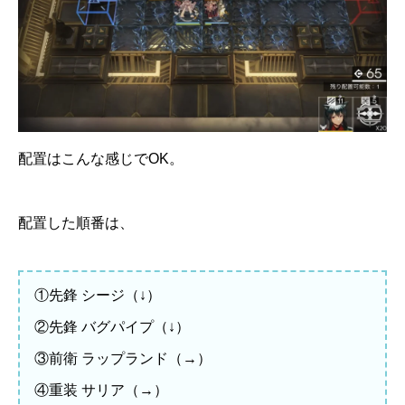
配置はこんな感じでOK。
配置した順番は、
①先鋒 シージ（↓）
②先鋒 バグパイプ（↓）
③前衛 ラップランド（→）
④重装 サリア（→）