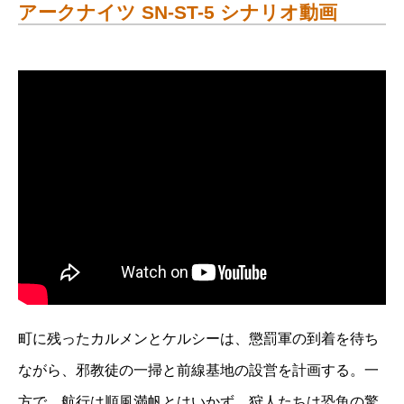
アークナイツ SN-ST-5 シナリオ動画
町に残ったカルメンとケルシーは、懲罰軍の到着を待ち
ながら、邪教徒の一掃と前線基地の設営を計画する。一
方で、航行は順風満帆とはいかず、狩人たちは恐魚の驚