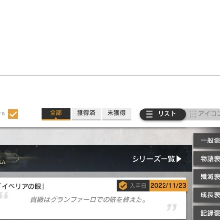
方法ですん。
に貯まりますん）
NEW♪
。
漂う一艘の小舟のようなものにすぎない。
必ず人間の尊厳を守り抜こうとする者は現れる。