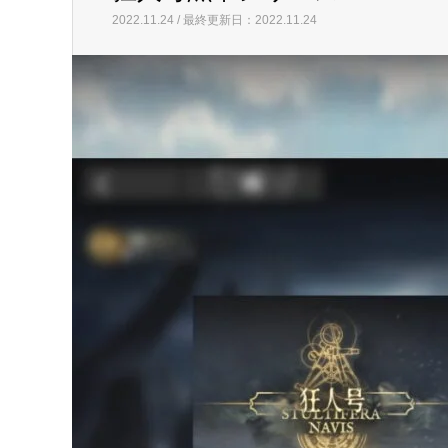
最新記事
功績勲章
イベント
栄光の軌跡
功績勲章
イベント
栄光の軌跡
イベント56
狂人号勲章シリーズ
2022.11.24 / 最終更新日：2022.11.24