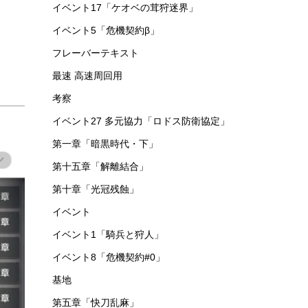
イベント153 鋒矢突破#2「巫術の夜」
イベント152「辞歳行」
第十六章「背理分光」
功績勲章
第四章「急転直下」
危機契約
第九章「暴風眺望」
基本講座
序章「暗黒時代・上」
イベント17「ケオベの茸狩迷界」
イベント5「危機契約β」
フレーバーテキスト
最速 高速周回用
考察