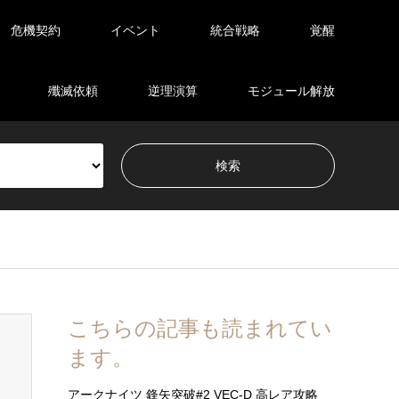
危機契約
イベント
統合戦略
覚醒
殲滅依頼
逆理演算
モジュール解放