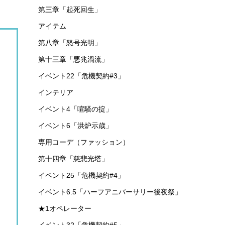
第六章「局部壊死」
イベント50「常設統合戦略 ファントムと緋き貴
石」
イベント2「戦地の逸話」
イベント93 常設統合戦略「探索者と銀氷の果
て」
第十二章「驚靂蕭然」
第七章「苦難揺籃」
イベント3「青く燃ゆる心」
イベント15「危機契約#2」
第三章「起死回生」
アイテム
第八章「怒号光明」
第十三章「悪兆渦流」