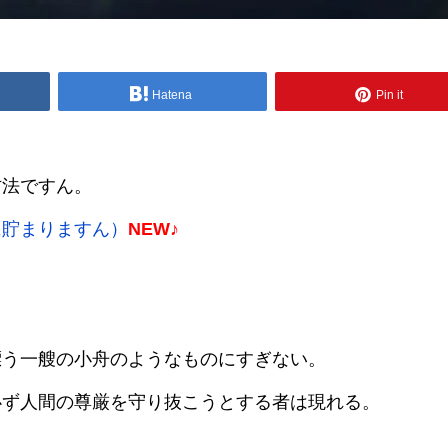
Hatena
Pin it