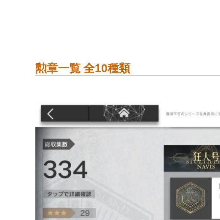
わいが高レアさんをゲットしているのはこの
⇒
純正源石を無料でゲットする方法（地味
失われた船を探す旅を記録した勲章シリーズ
海は生命と脅威を同時に育み、文明はそこに
たとえ嵐と波がどんなに猛威を振るうでも、
勲章一覧 全10種類