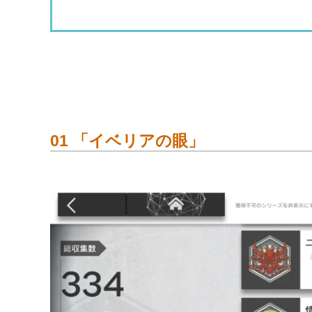
「ごく普通の人間」
酒場常連客勲章
荒波拾遺勲章
「狂人共の遠航」
最大活用勲章
「審判の灯火」
「波の果て」
原点回帰勲章