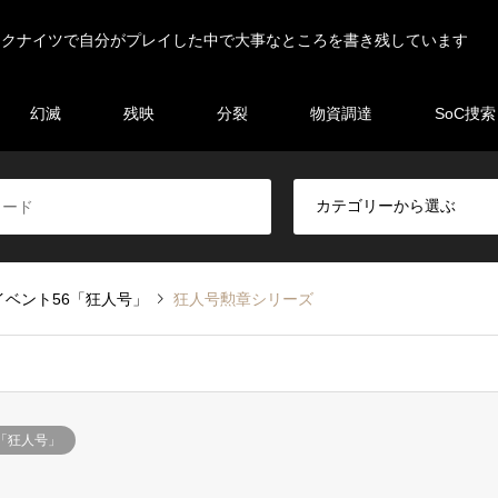
ークナイツで自分がプレイした中で大事なところを書き残しています
幻滅
残映
分裂
物資調達
SoC捜索