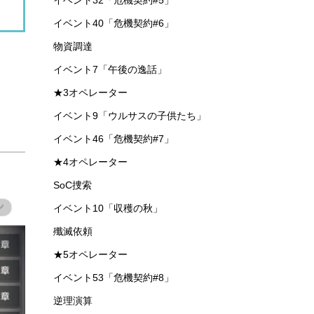
イベント22「危機契約#3」
インテリア
イベント4「喧騒の掟」
イベント6「洪炉示歳」
専用コーデ（ファッション）
第十四章「慈悲光塔」
イベント25「危機契約#4」
イベント6.5「ハーフアニバーサリー後夜祭」
★1オペレーター
イベント32「危機契約#5」
イベント40「危機契約#6」
物資調達
イベント7「午後の逸話」
★3オペレーター