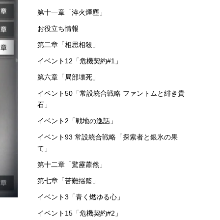
イベント27 多元協力「ロドス防衛協定」
第一章「暗黒時代・下」
第十五章「解離結合」
第十章「光冠残蝕」
イベント
イベント1「騎兵と狩人」
イベント8「危機契約#0」
基地
第五章「快刀乱麻」
第十一章「淬火煙塵」
お役立ち情報
第二章「相思相殺」
イベント12「危機契約#1」