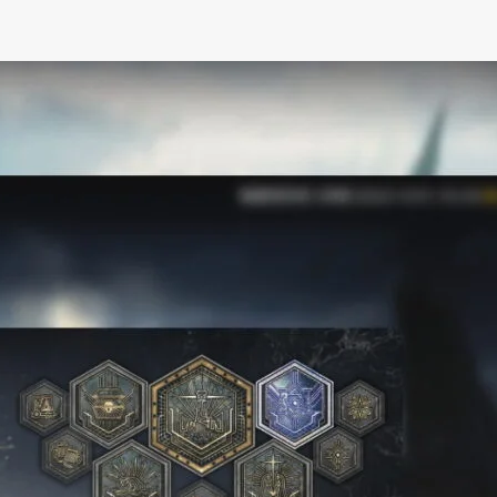
イベント56「狂人号」
狂人号勲章シリーズ
「狂人号」