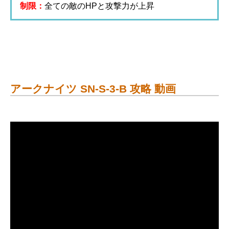
制限：
全ての敵のHPと攻撃力が上昇
アークナイツ SN-S-3-B 攻略 動画