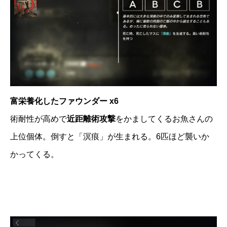
富栄養化したファウンダー x6
術耐性が高めで
近距離術攻撃
をかましてくるお魚さんの
上位個体。倒すと「溟痕」が生まれる。6匹ほど襲いか
かってくる。