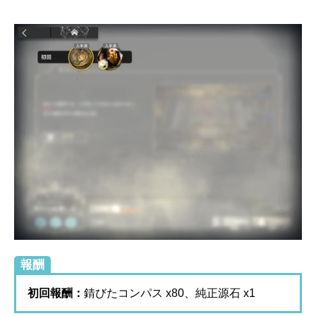
報酬
初回報酬：
錆びたコンパス x80、純正源石 x1