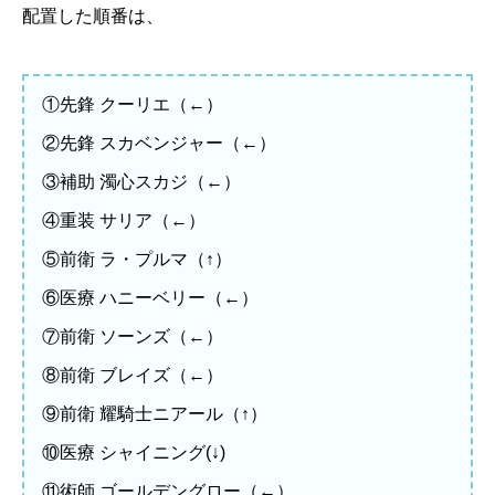
配置した順番は、
①先鋒 クーリエ（←）
②先鋒 スカベンジャー（←）
③補助 濁心スカジ（←）
④重装 サリア（←）
⑤前衛 ラ・プルマ（↑）
⑥医療 ハニーベリー（←）
⑦前衛 ソーンズ（←）
⑧前衛 ブレイズ（←）
⑨前衛 耀騎士ニアール（↑）
⑩医療 シャイニング(↓)
⑪術師 ゴールデングロー（←）