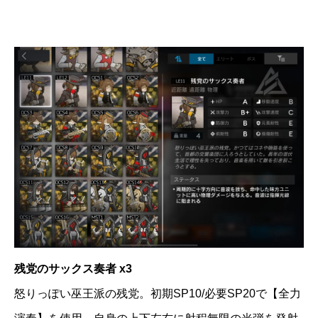
残党のサックス奏者 x3
怒りっぽい巫王派の残党。初期SP10/必要SP20で【全力