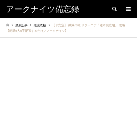
アークナイツ備忘録
検索
最新記事
殲滅依頼
【ド安定】 殲滅作戦 リターニア「選帝侯広場」 攻略
【簡単5人5手配置するだけ／アークナイツ】