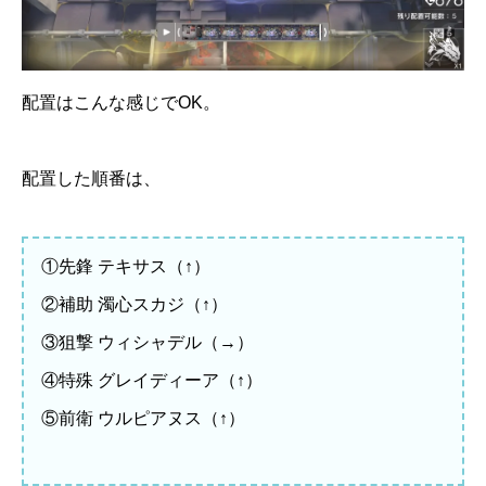
配置はこんな感じでOK。
配置した順番は、
①先鋒 テキサス（↑）
②補助 濁心スカジ（↑）
③狙撃 ウィシャデル（→）
④特殊 グレイディーア（↑）
⑤前衛 ウルピアヌス（↑）