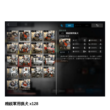
精鋭軍用猟犬 x128