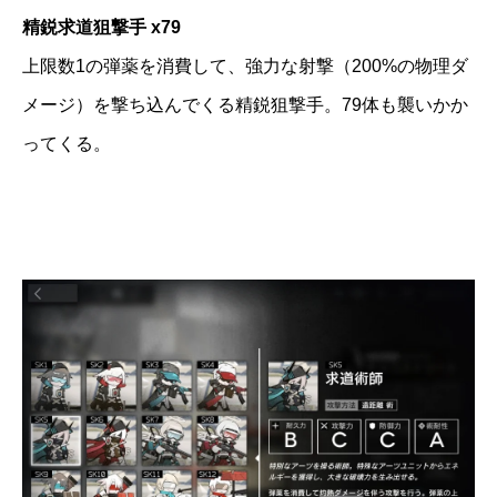
精鋭求道狙撃手 x79
上限数1の弾薬を消費して、強力な射撃（200%の物理ダ
メージ）を撃ち込んでくる精鋭狙撃手。79体も襲いかか
ってくる。