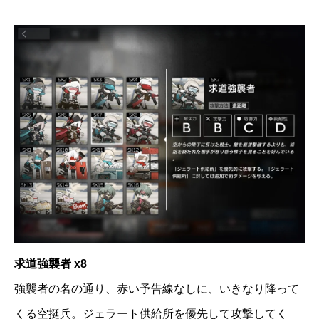
求道強襲者 x8
強襲者の名の通り、赤い予告線なしに、いきなり降って
くる空挺兵。ジェラート供給所を優先して攻撃してく