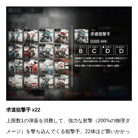
求道狙撃手 x22
上限数1の弾薬を消費して、強力な射撃（200%の物理ダ
メージ）を撃ち込んでくる狙撃手。22体ほど襲いかかっ