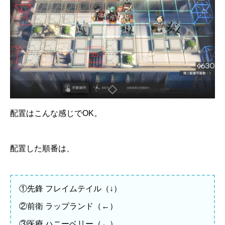
配置はこんな感じでOK。
配置した順番は、
①先鋒 フレイムテイル（↓）
②前衛 ラップランド（←）
③医療 ハニーベリー（←）